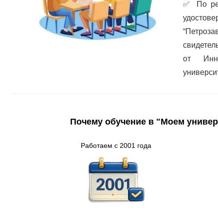
✅
По ре
удостов
“Петроз
свидетел
от Инно
универси
Почему обучение в "Моем универ
Работаем с 2001 года