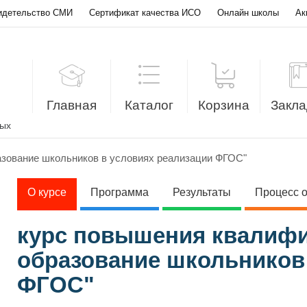
идетельство СМИ
Сертификат качества ИСО
Онлайн школы
Ак
Главная
Каталог
Корзина
Закла
лых
азование школьников в условиях реализации ФГОС"
О курсе
Программа
Результаты
Процесс 
курс повышения квалифи
образование школьников
ФГОС"