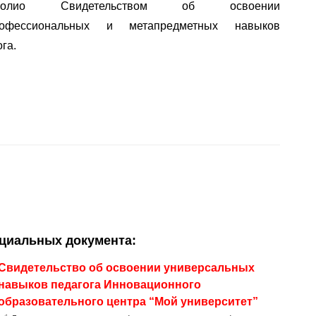
олио
 Свидетельством об освоении 
офессиональных
 и 
метапредметных
 навыков 
га.
ициальных документа
:
Свидетельство об освоении универсальных
навыков педагога Инновационного
образовательного центра “Мой университет”