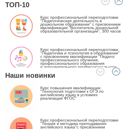
ТОП-10
Курс профессиональной переподготовки
"Педагогическая деятельность в
дошкольном образовании" с присвоением
квалификации "Воспитатель дошкольной
образовательной организации", 300 часов
Курс профессиональной переподготовки
"Педагогика и психология в образовании"
с присвоением квалификации "Педагог
профессионального обучения,
профессионального образования
и дополнительного профессионального
образования", 600 часов
Наши новинки
Курс профессиональной переподготовки
«Специальное (дефектологическое)
Курс повышения квалификации
образование» по профилю «учитель-
"Технология подготовки к ОГЭ по
дефектолог, олигофренопедагог» с
английскому языку в условиях
присвоением квалификации "Учитель-
реализации ФГОС"
дефектолог, олигофренопедагог", 600
часов
Методика преподавания курса Основы
Курс профессиональной переподготовки
религиозных культур и светской этики
"Теория и методика преподавания
(ОРКСЭ) в соответствии с ФГОС
английского языка"с присвоением