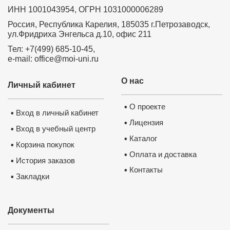
образования детей в соответствии с
профессиональным стандартом и ФГОС"
ИНН 1001043954, ОГРН 1031000006289
Россия, Республика Карелия, 185035 г.Петрозаводск,
ул.Фридриха Энгельса д.10, офис 211
Курс профессиональной переподготовки
Курс профессиональной переподготовки
"Менеджер " в образовании 300 часов
"Теория и практика обучения биологии в
Тел: +7(499) 685-10-45,
образовательной организации" с
e-mail: office@moi-uni.ru
присвоением квалификации "Учитель
биологии", 300 часов
О нас
Личный кабинет
Курс повышения квалификации
Курс повышения квалификации
"Физическое воспитание и формирование
"Активизация учебно-познавательной
правил здорового образа жизни у детей
О проекте
•
деятельности обучающихся на уроках
школьного возраста в условиях
Вход в личный кабинет
•
биологии и внеурочных курсах в условиях
реализации ФГОС"
Лицензия
•
реализации ФГОС"
Вход в учебный центр
•
Каталог
•
Корзина покупок
•
Оплата и доставка
•
Курс повышения квалификации
История заказов
•
"Активизация учебно-познавательной
деятельности обучающихся на уроках
Контакты
•
географии и внеурочных курсах в
Закладки
•
условиях реализации ФГОС"
Документы
Курс повышения квалификации
"Активизация учебно-познавательной
деятельности обучающихся на уроках