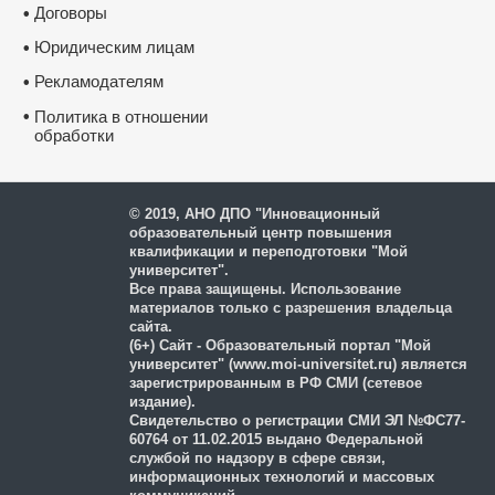
химии и внеурочных курсах в условиях
Договоры
•
реализации ФГОС"
Юридическим лицам
•
Рекламодателям
•
Курс повышения квалификации
"Организация деятельности старшего
воспитателя (методиста) дошкольной
•
Политика в отношении
образовательной организации в условиях
обработки
реализации ФГОС ДО"
и защиты персональных
данных
Курс профессиональной переподготовки
© 2019, АНО ДПО "Инновационный
"Организация деятельности по присмотру
образовательный центр повышения
и уходу за детьми" с присвоением
квалификации и переподготовки "Мой
квалификации "Няня, помощник
воспитателя", 600 часов
университет".
Все права защищены. Использование
материалов только с разрешения владельца
сайта.
(6+) Сайт - Образовательный портал "Мой
университет" (www.moi-universitet.ru) является
зарегистрированным в РФ СМИ (сетевое
издание).
Свидетельство о регистрации СМИ ЭЛ №ФС77-
60764 от 11.02.2015 выдано Федеральной
службой по надзору в сфере связи,
информационных технологий и массовых