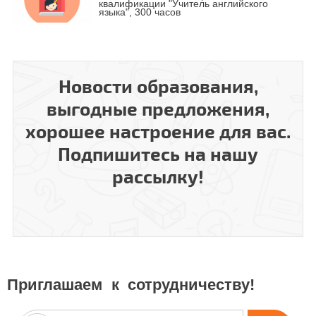
квалификации "Учитель английского
языка", 300 часов
Курс повышения квалификации
Курс профессиональной переподготовки
"Организация деятельности педагога
"Теория и методика преподавания
дополнительного образования в
физики в образовательной организации" с
современных условиях"
Новости образования,
присвоением квалификации "Учитель
физики", 300 часов
выгодные предложения,
хорошее настроение для вас.
Курс повышения квалификации
Курс профессиональной переподготовки
"Методика преподавания курса "Основы
"Организационно-педагогическое
религиозных культур и светской этики
Подпишитесь на нашу
обеспечение воспитательного процесса в
(ОРКСЭ)" в соответствии с ФГОС"
образовательной организации" с
присвоением квалификации "педагог-
рассылку!
организатор", 600 часов
Курс профессиональной переподготовки
Курс повышения квалификации
«Специальное (дефектологическое)
"Эффективные коммуникации участников
образование» по профилю «учитель-
образовательного процесса"
дефектолог инклюзивного образования»
300 часов
Приглашаем к сотрудничеству!
Курс профессиональной переподготовки
Курс повышения квалификации
"Педагог-психолог (психолог в сфере
"Профессиональные требования к няне
образования)" 600 часов
(помощнику воспитателя) в условиях