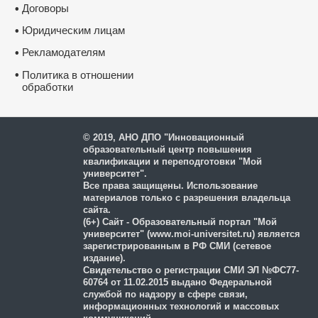
химии и внеурочных курсах в условиях
Договоры
•
реализации ФГОС"
Юридическим лицам
•
Рекламодателям
•
Курс повышения квалификации
"Организация деятельности старшего
воспитателя (методиста) дошкольной
•
Политика в отношении
образовательной организации в условиях
обработки
реализации ФГОС ДО"
и защиты персональных
данных
Курс профессиональной переподготовки
© 2019, АНО ДПО "Инновационный
"Организация деятельности по присмотру
образовательный центр повышения
и уходу за детьми" с присвоением
квалификации и переподготовки "Мой
квалификации "Няня, помощник
воспитателя", 600 часов
университет".
Все права защищены. Использование
материалов только с разрешения владельца
сайта.
(6+) Сайт - Образовательный портал "Мой
университет" (www.moi-universitet.ru) является
зарегистрированным в РФ СМИ (сетевое
издание).
Свидетельство о регистрации СМИ ЭЛ №ФС77-
60764 от 11.02.2015 выдано Федеральной
службой по надзору в сфере связи,
информационных технологий и массовых