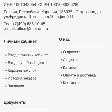
образования детей в соответствии с
профессиональным стандартом и ФГОС"
ИНН 1001043954, ОГРН 1031000006289
Россия, Республика Карелия, 185035 г.Петрозаводск,
ул.Фридриха Энгельса д.10, офис 211
Курс профессиональной переподготовки
Курс профессиональной переподготовки
"Менеджер " в образовании 300 часов
"Теория и практика обучения биологии в
Тел: +7(499) 685-10-45,
образовательной организации" с
e-mail: office@moi-uni.ru
присвоением квалификации "Учитель
биологии", 300 часов
О нас
Личный кабинет
Курс повышения квалификации
Курс повышения квалификации
"Физическое воспитание и формирование
"Активизация учебно-познавательной
правил здорового образа жизни у детей
О проекте
•
деятельности обучающихся на уроках
школьного возраста в условиях
Вход в личный кабинет
•
биологии и внеурочных курсах в условиях
реализации ФГОС"
Лицензия
•
реализации ФГОС"
Вход в учебный центр
•
Каталог
•
Корзина покупок
•
Оплата и доставка
•
Курс повышения квалификации
История заказов
•
"Активизация учебно-познавательной
деятельности обучающихся на уроках
Контакты
•
географии и внеурочных курсах в
Закладки
•
условиях реализации ФГОС"
Документы
Курс повышения квалификации
"Активизация учебно-познавательной
деятельности обучающихся на уроках