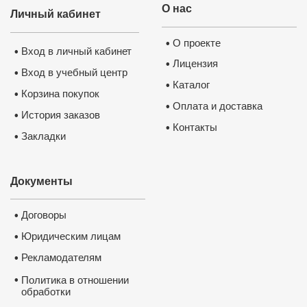
Легитимность выдаваемого доку
подтверждает лицензия, выданная
О нас
Личный кабинет
Министерством образования РФ.
П
лицензию
О проекте
•
Вход в личный кабинет
•
Лицензия
•
Вход в учебный центр
•
Каталог
•
Корзина покупок
•
Оплата и доставка
•
История заказов
•
Контакты
•
Закладки
•
Документы
Нажмите на изображение, чтобы 
документ
Договоры
•
Юридическим лицам
•
Рекламодателям
•
•
Политика в отношении
обработки
и защиты персональных