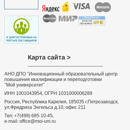
Карта сайта >
АНО ДПО "Инновационный образовательный центр
повышения квалификации и переподготовки
"Мой университет"
ИНН 1001043954, ОГРН 1031000006289
Россия, Республика Карелия, 185035 г.Петрозаводск,
Удостоверение о повышении 
ул.Фридриха Энгельса д.10, офис 211
квалификации ФГБОУ ВО 
“Петрозаводский государствен
университет”
Тел: +7(499) 685-10-45,
✅
Сведения вносятся в государств
e-mail: office@moi-uni.ru
реестр ФИС ФРДО
✅
Данные о документе появляются
Госуслугах
✅