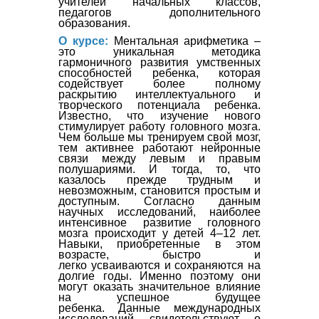
учителей начальных классов,
педагогов дополнительного
образования.
О курсе:
Ментальная арифметика –
это уникальная методика
гармоничного развития умственных
способностей ребенка, которая
содействует более полному
раскрытию интеллектуального и
творческого потенциала ребенка.
Известно, что изучение нового
стимулирует работу головного мозга.
Чем больше мы тренируем свой мозг,
тем активнее работают нейронные
связи между левым и правым
полушариями. И тогда, то, что
казалось прежде трудным и
невозможным, становится простым и
доступным.
Согласно данным
научных исследований, наиболее
интенсивное развитие головного
мозга
происходит у детей 4–12 лет.
Навыки, приобретенные в этом
возрасте, быстро и
легко
усваиваются и сохраняются на
долгие годы. Именно поэтому они
могут оказать значительное влияние
на успешное будущее
ребенка.
Данные международных
исследований свидетельствуют о