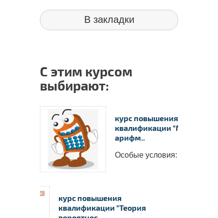
В закладки
Ваши в
С этим курсом
✅
Пол
выбирают:
работо
✅
Вы с
пакете 
курс повышения
✅
В 
квалификации "Ментальн
пополни
арифм..
надпроф
Особые условия: &nbs..
курс повышения
квалификации "Теория
вероятнос..