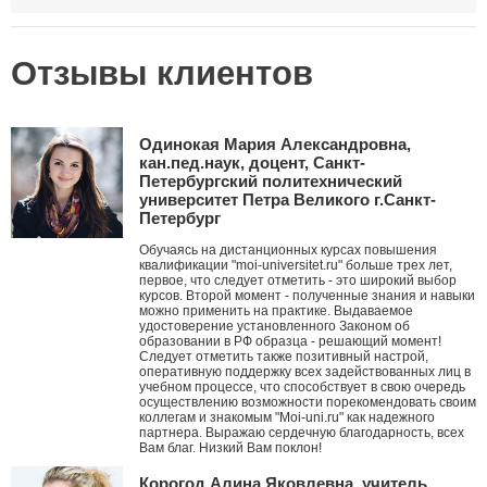
Отзывы клиентов
Одинокая Мария Александровна,
кан.пед.наук, доцент, Санкт-
Петербургский политехнический
университет Петра Великого г.Санкт-
Петербург
Обучаясь на дистанционных курсах повышения
квалификации "moi-universitet.ru" больше трех лет,
первое, что следует отметить - это широкий выбор
курсов. Второй момент - полученные знания и навыки
можно применить на практике. Выдаваемое
удостоверение установленного Законом об
образовании в РФ образца - решающий момент!
Следует отметить также позитивный настрой,
оперативную поддержку всех задействованных лиц в
учебном процессе, что способствует в свою очередь
осуществлению возможности порекомендовать своим
коллегам и знакомым "Moi-uni.ru" как надежного
партнера. Выражаю сердечную благодарность, всех
Вам благ. Низкий Вам поклон!
Корогод Алина Яковлевна, учитель