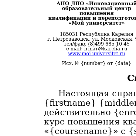
АНО ДПО «Инновационны
образовательный центр
повышения
квалификации и переподгото
«Мой университет»
185031 Республика Карелия
г. Петрозаводск, ул. Московская, 
тел/факс (8)499 685-10-45
e-mail: irinar@karelia.ru
www.moi-universitet.ru
Исх. № {number} от {date}
С
Настоящая справ
{firstname} {middle
действительно {enr
курс повышения кв
«{coursename}» с {s