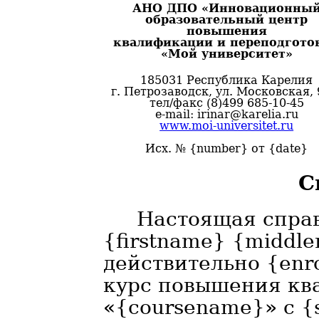
АНО ДПО «Инновационны
образовательный центр
повышения
квалификации и переподгото
«Мой университет»
185031 Республика Карелия
г. Петрозаводск, ул. Московская, 
тел/факс (8)499 685-10-45
e-mail: irinar@karelia.ru
www.moi-universitet.ru
Исх. № {number} от {date}
С
Настоящая справ
{firstname} {middle
действительно {enr
курс повышения кв
«{coursename}» с {s