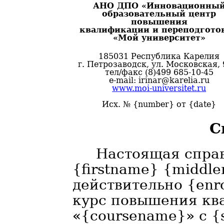
АНО ДПО «Инновационны
образовательный центр
повышения
квалификации и переподгото
«Мой университет»
185031 Республика Карелия
г. Петрозаводск, ул. Московская, 
тел/факс (8)499 685-10-45
e-mail: irinar@karelia.ru
www.moi-universitet.ru
Исх. № {number} от {date}
С
Настоящая справ
{firstname} {middle
действительно {enr
курс повышения кв
«{coursename}» с {s