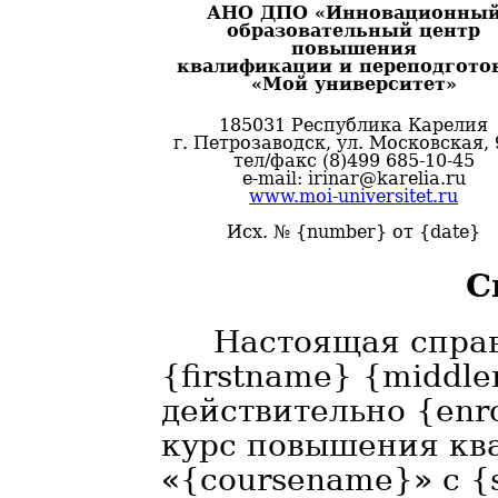
АНО ДПО «Инновационны
образовательный центр
повышения
квалификации и переподгото
«Мой университет»
185031 Республика Карелия
г. Петрозаводск, ул. Московская, 
тел/факс (8)499 685-10-45
e-mail: irinar@karelia.ru
www.moi-universitet.ru
Исх. № {number} от {date}
С
Настоящая справ
{firstname} {middle
действительно {enr
курс повышения кв
«{coursename}» с {s