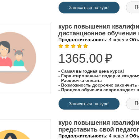
П
Записаться на курс!
курс повышения квалифик
дистанционное обучение 
Продолжительность:
4 недели
Объ
1365.00
₽
- Самая выгодная цена курса!
- Гарантированные подарки каждо
- Рассрочка оплаты
- Возможность досрочно закончить 
- Процесс обучения сопровождает
П
Записаться на курс!
курс повышения квалифи
представить свой педаго
Продолжительность:
4 недели
Объ