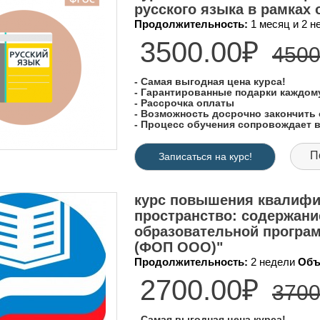
русского языка в рамках
Продолжительность:
1 месяц и 2 
3500.00₽
4500
- Самая выгодная цена курса!
- Гарантированные подарки каждо
- Рассрочка оплаты
- Возможность досрочно закончить 
- Процесс обучения сопровождает
П
Записаться на курс!
курс повышения квалифи
пространство: содержани
образовательной програ
(ФОП ООО)"
Продолжительность:
2 недели
Объ
2700.00₽
3700
- Самая выгодная цена курса!