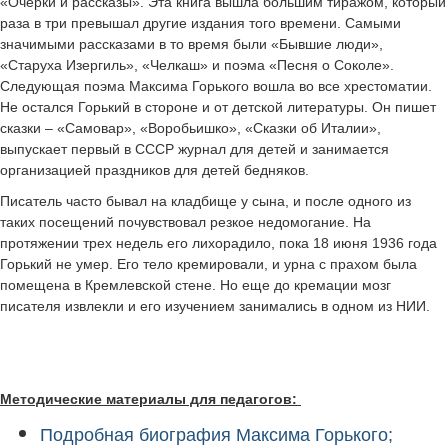
«Очерки и рассказы». Эта книга вышла большим тиражом, который
раза в три превышал другие издания того времени. Самыми
значимыми рассказами в то время были «Бывшие люди»,
«Старуха Изергиль», «Челкаш» и поэма «Песня о Соколе».
Следующая поэма Максима Горького вошла во все хрестоматии.
Не остался Горький в стороне и от детской литературы. Он пишет
сказки – «Самовар», «Воробьишко», «Сказки об Италии»,
выпускает первый в СССР журнал для детей и занимается
организацией праздников для детей бедняков.
Писатель часто бывал на кладбище у сына, и после одного из
таких посещений почувствовал резкое недомогание. На
протяжении трех недель его лихорадило, пока 18 июня 1936 года
Горький не умер. Его тело кремировали, и урна с прахом была
помещена в Кремлевской стене. Но еще до кремации мозг
писателя извлекли и его изучением занимались в одном из НИИ.
Методические материалы для педагогов:
Подробная биография Максима Горького;