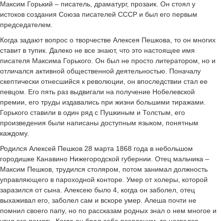
Максим Горький – писатель, драматург, прозаик. Он стоял у
истоков создания Союза писателей СССР и был его первым
председателем.
Когда задают вопрос о творчестве Алексея Пешкова, то он многих
ставит в тупик. Далеко не все знают, что это настоящее имя
писателя Максима Горького. Он был не просто литератором, но и
отличался активной общественной деятельностью. Поначалу
скептически отнесшийся к революции, он впоследствии стал ее
певцом. Его пять раз выдвигали на получение Нобелевской
премии, его труды издавались при жизни большими тиражами.
Горького ставили в один ряд с Пушкиным и Толстым, его
произведения были написаны доступным языком, понятным
каждому.
Родился Алексей Пешков 28 марта 1868 года в небольшом
городишке Канавино Нижегородской губернии. Отец мальчика –
Максим Пешков, трудился столяром, потом занимал должность
управляющего в пароходной конторе. Умер от холеры, которой
заразился от сына. Алексею было 4, когда он заболел, отец
выхаживал его, заболел сам и вскоре умер. Алеша почти не
помнил своего папу, но по рассказам родных знал о нем многое и
чтил его память. Когда он брал себе псевдоним, то назвался