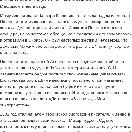
Максимом в честь отца.
Маму Алеши звали Варвара Каширина, она была родом из мещан.
После смерти мужа еще раз вышла замуж, но вскоре сгорела от
чахотки. Дед по отцовской линии – Савватий Пешков имел чин
офицера, но за жестокое обращение с солдатами его разжаловали
и отправили в Сибирь. Он был настолько жестким человеком, что
даже сын Максим сбегал из дома пять раз, а в 17 покинул родные
стены навсегда.
После смерти родителей Алеша остался круглым сиротой, и его
детство прошло у деда и бабки по материнской линии. С 11-
летнего возраста он уже постигал свои жизненные университеты.
Его трудовая биография началась с посыльного при магазине,
потом он устроился на пароход буфетчиком, затем служил в
помощниках у пекаря и иконописца. Эти годы он потом красочно
описал в произведениях «Детство», «В людях», «Мои
университеты».
1892 год стал началом творческой биографии писателя. Именно в
это время он издает свой рассказ «Макар Чудра». Однако
известность к нему пришла немного позже, с выходом двухтомника