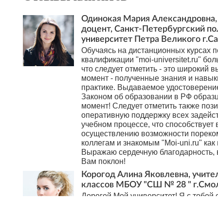
Одинокая Мария Александровна, 
доцент, Санкт-Петербургский п
университет Петра Великого г.С
Обучаясь на дистанционных курсах
квалификации "moi-universitet.ru" бол
что следует отметить - это широкий в
момент - полученные знания и навы
практике. Выдаваемое удостоверени
Законом об образовании в РФ образ
момент! Следует отметить также поз
оперативную поддержку всех задейс
учебном процессе, что способствует 
осуществлению возможности пореко
коллегам и знакомым "Moi-uni.ru" как
Выражаю сердечную благодарность, в
Вам поклон!
Корогод Алина Яковлевна, учите
классов МБОУ "СШ № 28 " г.Смо
Дорогой Мой университет! Я с тобой 
Это ты мне первым рассказал про АМ
внедрять в работу, вводя в ступор кол