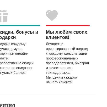
кидки, бонусы и
Мы любим своих
одарки
клиентов!
одарки каждому
Личностно
бучающемуся,
ориентированный подход
идки при онлайн-
к
каждому, консультации
лате,
профессиональных
рпоративные скидки,
преподавателей,
быстрая
копление скидочно-
и качественная
онусных баллов
техподдержка.
Мы ценим каждого
нашего клиента!
ензия