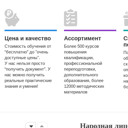
Цена и качество
Ассортимент
С
п
Стоимость обучения от
Более 500 курсов
“бесплатно” до "очень
повышения
П
доступные цены".
квалификации,
о
У нас нельзя просто
профессиональной
ск
“получить документ”. У
переподготовки,
оп
нас можно получить
дополнительного
ко
реальные практические
образования,
более
на
знания и умения!
12000 методических
б
материалов
Народная лиц