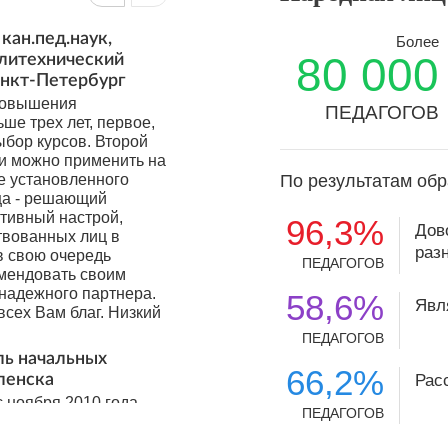
кан.пед.наук,
Более
80 000
олитехнический
анкт-Петербург
 повышения
ПЕДАГОГОВ
ьше трех лет, первое,
ыбор курсов. Второй
ки можно применить на
е установленного
По результатам обр
ца - решающий
итивный настрой,
96,3%
Дов
твованных лиц в
раз
в свою очередь
ПЕДАГОГОВ
мендовать своим
 надежного партнера.
58,6%
Явл
сех Вам благ. Низкий
ПЕДАГОГОВ
ль начальных
66,2%
ленска
Рас
с ноября 2010 года.
ПЕДАГОГОВ
О и я их стала
лег. За эти годы