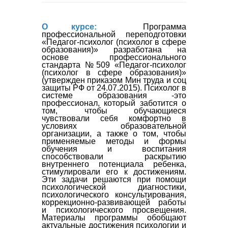
О курсе:
Программа
профессиональной переподготовки
«Педагог-психолог (психолог в сфере
образования)» разработана на
основе профессионального
стандарта №509 «Педагог-психолог
(психолог в сфере образования)»
(утвержден приказом Мин труда и соц
защиты РФ от 24.07.2015). Психолог в
Продолжительность обучения:
системе образования -это
месяцев
обучения).
Требования к уровню образо
профессионал, который заботится о
допускаются лица, имеющие высше
том, чтобы обучающиеся
чувствовали себя комфортно в
условиях образовательной
организации, а также о том, чтобы
применяемые методы и формы
обучения и воспитания
способствовали раскрытию
внутреннего потенциала ребенка,
стимулировали его к достижениям.
Эти задачи решаются при помощи
психологической диагностики,
психологического консультирования,
коррекционно-развивающей работы
и психологического просвещения.
Материалы программы обобщают
актуальные достижения психологии и