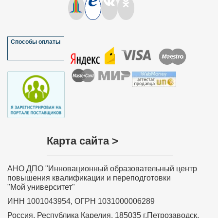
порекомендовала Ваш сайт не только педагогам
колледжа, но и педагогам края, так кА на базе нашего
колледжа проходил Фестиваль педагогических идей.
Спасибо!!!
Мазулёва Ольга Ивановна, учитель
Способы оплаты
математики МОУ “Петропавловская
основная общеобразовательная школа”
Краснозерского района Новосибирской
области
Хочу выразить слова благодарности всем, кто
участвовал в разработке дистанционного курса
обучения «Обучение детей с задержкой психического
развития в соответствии с требованиями ФГОС»,
особенно преподавателю курса Ольге Николаевне
Соколовой. Занятия были насыщенные и
интересные. Знания, полученные на курсе, навыки и
умения значимы, актуальны, практически применимы,
Карта сайта >
необходимы в повседневной преподавательской
деятельности. Вся информация, полученная на
Вашем курсе, будет очень полезна в моей
дальнейшей деятельности. Я с уверенностью могу
АНО ДПО "Инновационный образовательный центр
сказать, что все знания и теоретические навыки,
представленные в этом курсе, будут применяться
повышения квалификации и переподготовки
мной на практике в полном объеме. Я буду рада
"Мой университет"
принять участие в новых курсах, которые вы будете
проводить.
ИНН 1001043954, ОГРН 1031000006289
Забелина Ирина Рашитовна,
Россия, Республика Карелия, 185035 г.Петрозаводск,