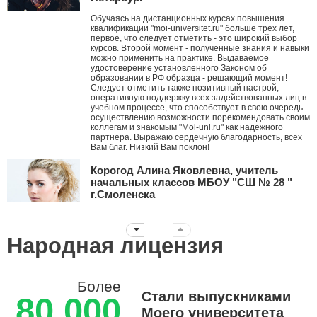
Обучаясь на дистанционных курсах повышения
квалификации "moi-universitet.ru" больше трех лет,
первое, что следует отметить - это широкий выбор
курсов. Второй момент - полученные знания и навыки
можно применить на практике. Выдаваемое
удостоверение установленного Законом об
образовании в РФ образца - решающий момент!
Следует отметить также позитивный настрой,
оперативную поддержку всех задействованных лиц в
учебном процессе, что способствует в свою очередь
осуществлению возможности порекомендовать своим
коллегам и знакомым "Moi-uni.ru" как надежного
партнера. Выражаю сердечную благодарность, всех
Вам благ. Низкий Вам поклон!
Корогод Алина Яковлевна, учитель
начальных классов МБОУ "СШ № 28 "
г.Смоленска
Дорогой Мой университет! Я с тобой с ноября 2010
года. Это ты мне первым рассказал про АМО и я их
стала внедрять в работу, вводя в ступор коллег. За
Народная лицензия
эти годы нашей дружбы ты давал мне креативные
идеи, заставлял думать, двигаться дальше
нестандартными путями! Дальнейшего тебе
развития! Пусть все больше небезразличных
Более
учителей объединяет крыша твоего университета!!!
Стали выпускниками
80 000
Суханова Светлана Вячеславовна,
Моего университета