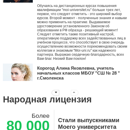
Обучаясь на дистанционных курсах повышения
квалификации "moi-universitet.ru" больше трех лет,
первое, что следует отметить - это широкий выбор
курсов. Второй момент - полученные знания и навыки
можно применить на практике. Выдаваемое
удостоверение установленного Законом об
образовании в РФ образца - решающий момент!
Следует отметить также позитивный настрой,
оперативную поддержку всех задействованных лиц в
учебном процессе, что способствует в свою очередь
осуществлению возможности порекомендовать своим
коллегам и знакомым "Moi-uni.ru" как надежного
партнера. Выражаю сердечную благодарность, всех
Вам благ. Низкий Вам поклон!
Корогод Алина Яковлевна, учитель
начальных классов МБОУ "СШ № 28 "
г.Смоленска
Дорогой Мой университет! Я с тобой с ноября 2010
года. Это ты мне первым рассказал про АМО и я их
стала внедрять в работу, вводя в ступор коллег. За
Народная лицензия
эти годы нашей дружбы ты давал мне креативные
идеи, заставлял думать, двигаться дальше
нестандартными путями! Дальнейшего тебе
развития! Пусть все больше небезразличных
Более
учителей объединяет крыша твоего университета!!!
Стали выпускниками
80 000
Суханова Светлана Вячеславовна,
Моего университета
воспитатель ДО-2, ГБОУ Школа №657 г.