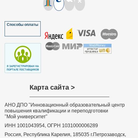
порекомендовала Ваш сайт не только педагогам
колледжа, но и педагогам края, так кА на базе нашего
колледжа проходил Фестиваль педагогических идей.
Спасибо!!!
Мазулёва Ольга Ивановна, учитель
Способы оплаты
математики МОУ “Петропавловская
основная общеобразовательная школа”
Краснозерского района Новосибирской
области
Хочу выразить слова благодарности всем, кто
участвовал в разработке дистанционного курса
обучения «Обучение детей с задержкой психического
развития в соответствии с требованиями ФГОС»,
особенно преподавателю курса Ольге Николаевне
Соколовой. Занятия были насыщенные и
интересные. Знания, полученные на курсе, навыки и
умения значимы, актуальны, практически применимы,
Карта сайта >
необходимы в повседневной преподавательской
деятельности. Вся информация, полученная на
Вашем курсе, будет очень полезна в моей
дальнейшей деятельности. Я с уверенностью могу
АНО ДПО "Инновационный образовательный центр
сказать, что все знания и теоретические навыки,
представленные в этом курсе, будут применяться
повышения квалификации и переподготовки
мной на практике в полном объеме. Я буду рада
"Мой университет"
принять участие в новых курсах, которые вы будете
проводить.
ИНН 1001043954, ОГРН 1031000006289
Забелина Ирина Рашитовна,
Россия, Республика Карелия, 185035 г.Петрозаводск,
преподаватель профессиональной