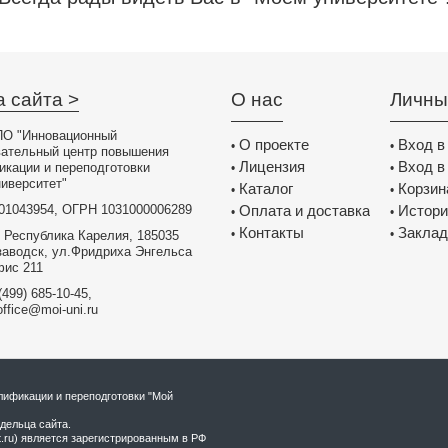
 ставит перед нами
т нам успешно
аю свою благодарность
ьности!
 методист ИМК
а сайта >
О нас
Личны
ела образования
она, п.Тарасовский
О "Инновационный
О проекте
Вход в
•
•
вательный центр повышения
ечательный
Лицензия
Вход в
икации и переподготовки
•
•
ситет " который
иверситет"
Каталог
Корзин
•
•
 садов на ФГОС ДО
01043954, ОГРН 1031000006289
Оплата и доставка
Истори
•
•
бразовательный путь
Контакты
Заклад
труд и дальнейших
•
•
 Республика Карелия, 185035
Вами.
заводск, ул.Фридриха Энгельса
фис 211
 инструктор по
(499) 685-10-45,
 "Загадка"
office@moi-uni.ru
страницы
верситет". С огромным
ся деятельностью
ого пространства и
ификации и переподготовки "Мой
ресного. Первым
дельца сайта.
рассылки, стала
t.ru) является зарегистрированным в РФ
редложенные на