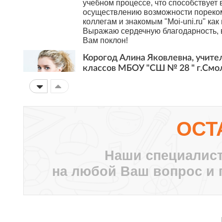
учебном процессе, что способствует 
осуществлению возможности пореко
коллегам и знакомым "Moi-uni.ru" как
Выражаю сердечную благодарность, в
Вам поклон!
Корогод Алина Яковлевна, учите
классов МБОУ "СШ № 28 " г.Смо
Дорогой Мой университет! Я с тобой 
Это ты мне первым рассказал про АМ
внедрять в работу, вводя в ступор кол
нашей дружбы ты давал мне креатив
думать, двигаться дальше нестандар
ОСТ
Дальнейшего тебе развития! Пусть в
небезразличных учителей объединяе
университета!!!
Наши специалист
Суханова Светлана Вячеславовна
на любой Ваш вопрос и 
ГБОУ Школа №657 г. Москва
Огромное, вам, спасибо! Вы помогае
шагать в ногу со временем! Здесь к
курс, необходимый ему, именно в да
повышения своей педагогической ко