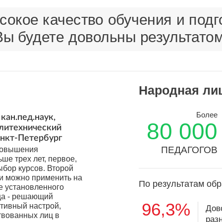
окое качество обучения и подго
Вы будете довольны результатом
Народная ли
Более
кан.пед.наук,
80 000
олитехнический
анкт-Петербург
ПЕДАГОГОВ
 повышения
ьше трех лет, первое,
ыбор курсов. Второй
ки можно применить на
По результатам обр
е установленного
ца - решающий
96,3%
итивный настрой,
Дов
твованных лиц в
раз