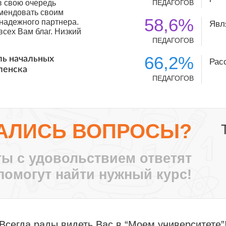
в свою очередь
ПЕДАГОГОВ
мендовать своим
58,6%
 надежного партнера.
Явл
сех Вам благ. Низкий
ПЕДАГОГОВ
66,2%
ль начальных
Рас
ленска
ПЕДАГОГОВ
с ноября 2010 года.
О и я их стала
лег. За эти годы
ные идеи, заставлял
тными путями!
АЛИСЬ ВОПРОСЫ?
се больше
т крыша твоего
ы с удовольствием ответят
, воспитатель ДО-2,
помогут найти нужный курс!
те нам, педагогам
аждый может найти
нный момент, для
мпетенции.
Всегда рады видеть Вас в “Моем университете”