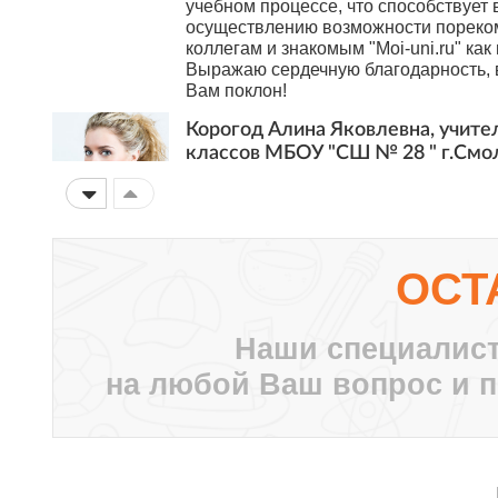
учебном процессе, что способствует 
осуществлению возможности пореко
коллегам и знакомым "Moi-uni.ru" как
Выражаю сердечную благодарность, в
Вам поклон!
Корогод Алина Яковлевна, учите
классов МБОУ "СШ № 28 " г.Смо
Дорогой Мой университет! Я с тобой 
Это ты мне первым рассказал про АМ
внедрять в работу, вводя в ступор кол
нашей дружбы ты давал мне креатив
думать, двигаться дальше нестандар
ОСТ
Дальнейшего тебе развития! Пусть в
небезразличных учителей объединяе
университета!!!
Наши специалист
Суханова Светлана Вячеславовна
на любой Ваш вопрос и п
ГБОУ Школа №657 г. Москва
Огромное, вам, спасибо! Вы помогае
шагать в ногу со временем! Здесь к
курс, необходимый ему, именно в да
повышения своей педагогической ко