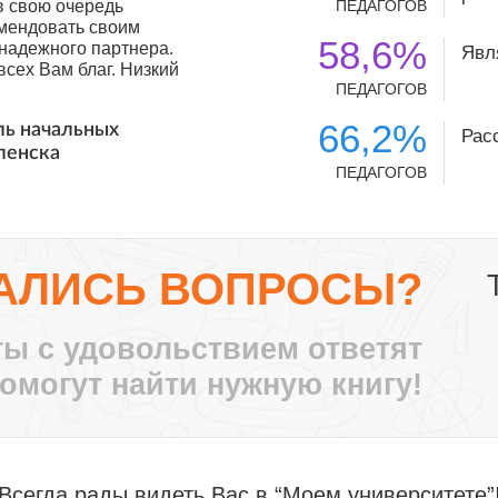
в свою очередь
ПЕДАГОГОВ
мендовать своим
58,6%
 надежного партнера.
Явл
сех Вам благ. Низкий
ПЕДАГОГОВ
66,2%
ль начальных
Рас
ленска
ПЕДАГОГОВ
с ноября 2010 года.
О и я их стала
лег. За эти годы
ные идеи, заставлял
тными путями!
АЛИСЬ ВОПРОСЫ?
се больше
т крыша твоего
ы с удовольствием ответят
, воспитатель ДО-2,
омогут найти нужную книгу!
те нам, педагогам
аждый может найти
нный момент, для
мпетенции.
Всегда рады видеть Вас в “Моем университете”