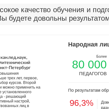
окое качество обучения и подго
Вы будете довольны результатом
Народная ли
Более
кан.пед.наук,
80 000
олитехнический
анкт-Петербург
ПЕДАГОГОВ
 повышения
ьше трех лет, первое,
ыбор курсов. Второй
ки можно применить на
По результатам обр
е установленного
ца - решающий
96,3%
итивный настрой,
Дов
твованных лиц в
раз