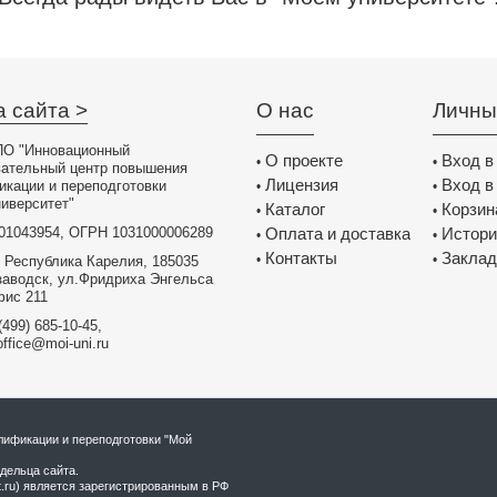
 ставит перед нами
т нам успешно
аю свою благодарность
ьности!
 методист ИМК
а сайта >
О нас
Личны
ела образования
она, п.Тарасовский
О "Инновационный
О проекте
Вход в
•
•
вательный центр повышения
ечательный
Лицензия
Вход в
икации и переподготовки
•
•
ситет " который
иверситет"
Каталог
Корзин
•
•
 садов на ФГОС ДО
01043954, ОГРН 1031000006289
Оплата и доставка
Истори
•
•
бразовательный путь
Контакты
Заклад
труд и дальнейших
•
•
 Республика Карелия, 185035
Вами.
заводск, ул.Фридриха Энгельса
фис 211
 инструктор по
(499) 685-10-45,
 "Загадка"
office@moi-uni.ru
страницы
верситет". С огромным
ся деятельностью
ого пространства и
ификации и переподготовки "Мой
ресного. Первым
дельца сайта.
рассылки, стала
t.ru) является зарегистрированным в РФ
редложенные на