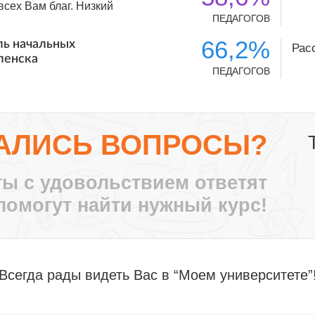
сех Вам благ. Низкий
ПЕДАГОГОВ
66,2%
ль начальных
Рас
ленска
ПЕДАГОГОВ
с ноября 2010 года.
О и я их стала
лег. За эти годы
ные идеи, заставлял
тными путями!
АЛИСЬ ВОПРОСЫ?
се больше
т крыша твоего
ы с удовольствием ответят
, воспитатель ДО-2,
помогут найти нужный курс!
те нам, педагогам
аждый может найти
нный момент, для
мпетенции.
Всегда рады видеть Вас в “Моем университете”
 ставит перед нами
т нам успешно
аю свою благодарность