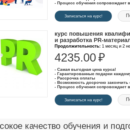
- Процесс обучения сопровождает
П
Записаться на курс!
курс повышения квалифи
и разработка PR-материа
Продолжительность:
1 месяц и 2 
4235.00
₽
- Самая выгодная цена курса!
- Гарантированные подарки каждо
- Рассрочка оплаты
- Возможность досрочно закончить 
- Процесс обучения сопровождает
П
Записаться на курс!
окое качество обучения и подго