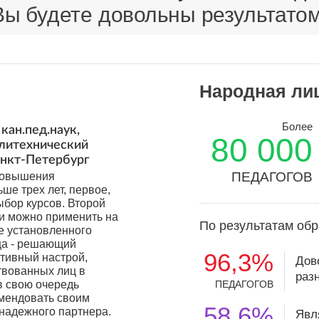
Вы будете довольны результатом
Народная ли
Более
кан.пед.наук,
80 000
олитехнический
анкт-Петербург
ПЕДАГОГОВ
 повышения
ьше трех лет, первое,
ыбор курсов. Второй
ки можно применить на
По результатам обр
е установленного
ца - решающий
96,3%
итивный настрой,
Дов
твованных лиц в
раз
в свою очередь
ПЕДАГОГОВ
мендовать своим
58,6%
 надежного партнера.
Явл