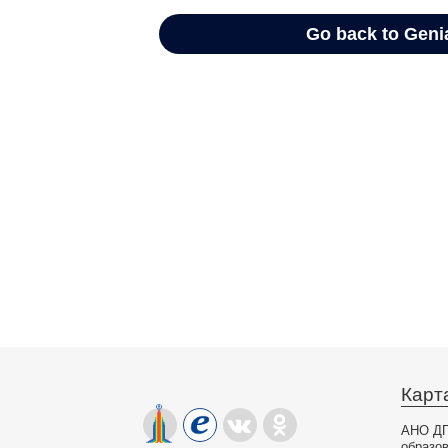
Карт
АНО ДП
образо