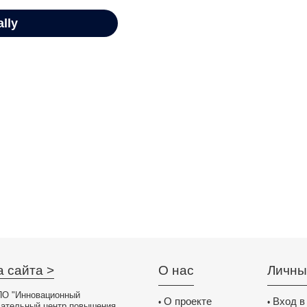
а сайта >
О нас
Личны
О "Инновационный
О проекте
Вход в
•
•
вательный центр повышения