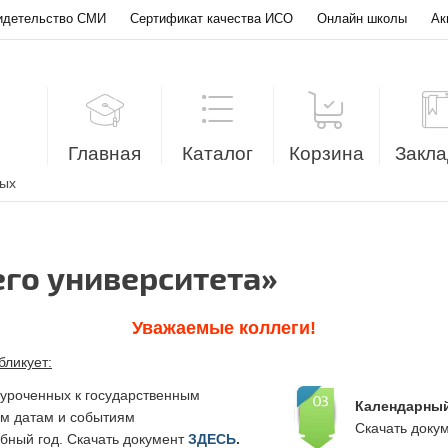
идетельство СМИ
Сертификат качества ИСО
Онлайн школы
Ак
Главная
Каталог
Корзина
Закла
лых
го университета»
Уважаемые коллеги!
бликует:
уроченных к государственным
Календарный
м датам и событиям
АА
Скачать доку
ебный год. Скачать документ
ЗДЕСЬ
.