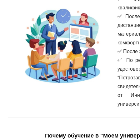
квалифик
✅
После
дистанц
материа
комфортн
✅
После 
✅
По ре
удостов
“Петроз
свидетел
от Инно
универси
Почему обучение в "Моем универ