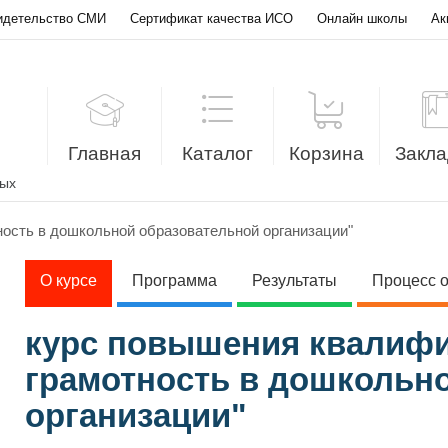
идетельство СМИ
Сертификат качества ИСО
Онлайн школы
Ак
Главная
Каталог
Корзина
Закла
лых
ость в дошкольной образовательной организации"
О курсе
Программа
Результаты
Процесс 
курс повышения квалиф
грамотность в дошкольн
организации"