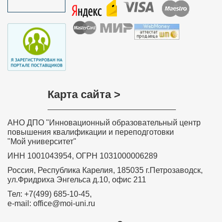
основная общеобразовательная школа”
Краснозерского района Новосибирской
области
Хочу выразить слова благодарности всем, кто
участвовал в разработке дистанционного курса
обучения «Обучение детей с задержкой психического
развития в соответствии с требованиями ФГОС»,
особенно преподавателю курса Ольге Николаевне
Соколовой. Занятия были насыщенные и
интересные. Знания, полученные на курсе, навыки и
умения значимы, актуальны, практически применимы,
Карта сайта >
необходимы в повседневной преподавательской
деятельности. Вся информация, полученная на
Вашем курсе, будет очень полезна в моей
дальнейшей деятельности. Я с уверенностью могу
АНО ДПО "Инновационный образовательный центр
сказать, что все знания и теоретические навыки,
представленные в этом курсе, будут применяться
повышения квалификации и переподготовки
мной на практике в полном объеме. Я буду рада
"Мой университет"
принять участие в новых курсах, которые вы будете
проводить.
ИНН 1001043954, ОГРН 1031000006289
Забелина Ирина Рашитовна,
Россия, Республика Карелия, 185035 г.Петрозаводск,
преподаватель профессиональной
ул.Фридриха Энгельса д.10, офис 211
подготовки – профессионального
обучения рабочих и служащих по
Тел: +7(499) 685-10-45,
программе «Продавец
e-mail: office@moi-uni.ru
продовольственных товаров» МКОУ ДО
«Учебный комбинат» Город Дегтярск