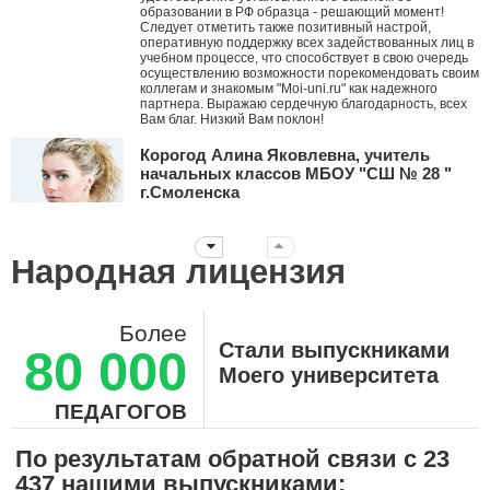
образовании в РФ образца - решающий момент!
Следует отметить также позитивный настрой,
оперативную поддержку всех задействованных лиц в
учебном процессе, что способствует в свою очередь
осуществлению возможности порекомендовать своим
коллегам и знакомым "Moi-uni.ru" как надежного
партнера. Выражаю сердечную благодарность, всех
Вам благ. Низкий Вам поклон!
Корогод Алина Яковлевна, учитель
начальных классов МБОУ "СШ № 28 "
г.Смоленска
Дорогой Мой университет! Я с тобой с ноября 2010
года. Это ты мне первым рассказал про АМО и я их
стала внедрять в работу, вводя в ступор коллег. За
Народная лицензия
эти годы нашей дружбы ты давал мне креативные
идеи, заставлял думать, двигаться дальше
нестандартными путями! Дальнейшего тебе
развития! Пусть все больше небезразличных
Более
учителей объединяет крыша твоего университета!!!
Стали выпускниками
80 000
Суханова Светлана Вячеславовна,
Моего университета
воспитатель ДО-2, ГБОУ Школа №657 г.
Москва
ПЕДАГОГОВ
Огромное, вам, спасибо! Вы помогаете нам,
педагогам шагать в ногу со временем! Здесь каждый
По результатам обратной связи с 23
может найти курс, необходимый ему, именно в
437 нашими выпускниками:
данный момент, для повышения своей