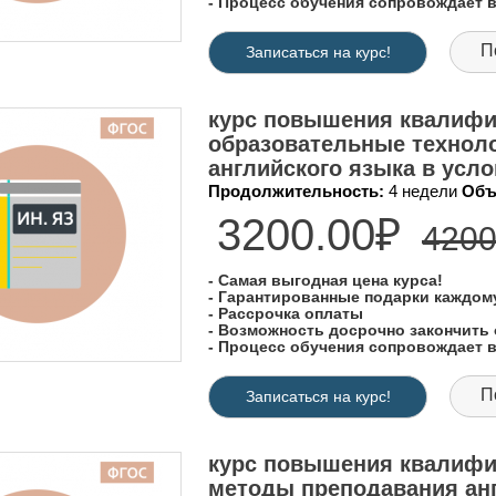
- Процесс обучения сопровождает
П
Записаться на курс!
курс повышения квалифи
образовательные техноло
английского языка в усл
Продолжительность:
4 недели
Объ
3200.00₽
4200
- Самая выгодная цена курса!
- Гарантированные подарки каждо
- Рассрочка оплаты
- Возможность досрочно закончить 
- Процесс обучения сопровождает
П
Записаться на курс!
курс повышения квалифи
методы преподавания анг