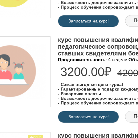
- Возможность досрочно закончить 
- Процесс обучения сопровождает
П
Записаться на курс!
курс повышения квалифик
педагогическое сопровож
ставших свидетелями бое
Продолжительность:
4 недели
Объ
3200.00₽
4200
- Самая выгодная цена курса!
- Гарантированные подарки каждо
- Рассрочка оплаты
- Возможность досрочно закончить 
- Процесс обучения сопровождает
П
Записаться на курс!
курс повышения квалифи