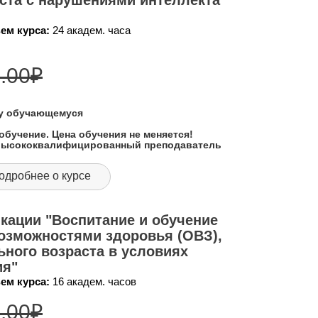
ста с нарушениями интеллекта
ем курса:
24 академ. часа
.00
₽
му обучающемуся
обучение. Цена обучения не меняется!
 высококвалифицированный преподаватель
одробнее о курсе
кации "Воспитание и обучение
озможностями здоровья (ОВЗ),
ного возраста в условиях
ия"
ем курса:
16 академ. часов
.00
₽