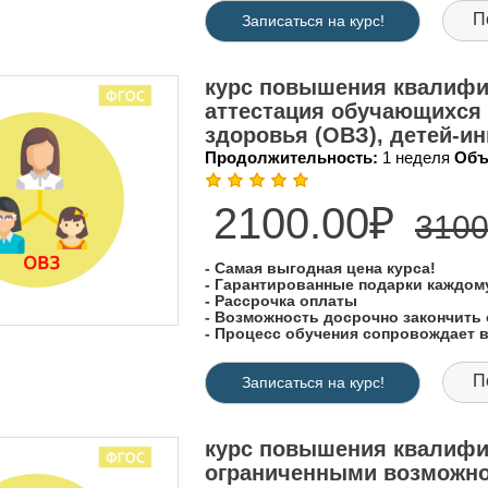
П
Записаться на курс!
курс повышения квалифик
аттестация обучающихся
здоровья (ОВЗ), детей-и
Продолжительность:
1 неделя
Объ
2100.00₽
3100
- Самая выгодная цена курса!
- Гарантированные подарки каждо
- Рассрочка оплаты
- Возможность досрочно закончить 
- Процесс обучения сопровождает
П
Записаться на курс!
курс повышения квалифик
ограниченными возможно