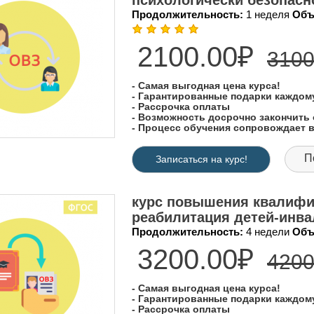
психологически безопасн
Продолжительность:
1 неделя
Объ
2100.00₽
3100
- Самая выгодная цена курса!
- Гарантированные подарки каждо
- Рассрочка оплаты
- Возможность досрочно закончить 
- Процесс обучения сопровождает
П
Записаться на курс!
курс повышения квалифи
реабилитация детей-инва
Продолжительность:
4 недели
Объ
3200.00₽
4200
- Самая выгодная цена курса!
- Гарантированные подарки каждо
- Рассрочка оплаты