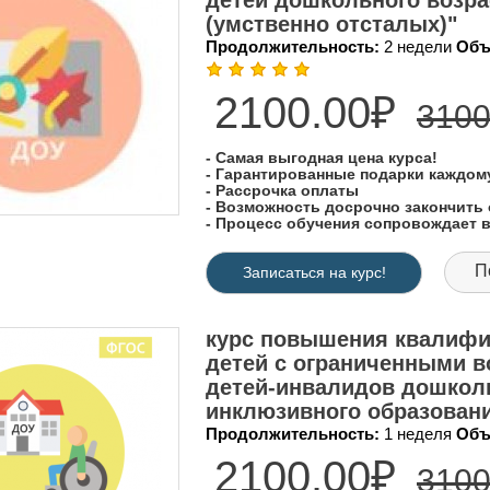
детей дошкольного возра
(умственно отсталых)"
Продолжительность:
2 недели
Объ
2100.00₽
3100
- Самая выгодная цена курса!
- Гарантированные подарки каждо
- Рассрочка оплаты
- Возможность досрочно закончить 
- Процесс обучения сопровождает
П
Записаться на курс!
курс повышения квалифи
детей с ограниченными в
детей-инвалидов дошколь
инклюзивного образован
Продолжительность:
1 неделя
Объ
2100.00₽
3100