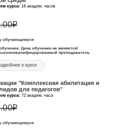
ой среды"
ем курса:
16 академ. часов
.00
₽
му обучающемуся
обучение. Цена обучения не меняется!
 высококвалифицированный преподаватель
одробнее о курсе
кации "Комплексная абилитация и
лидов для педагогов"
ем курса:
72 академ. часа
.00
₽
му обучающемуся