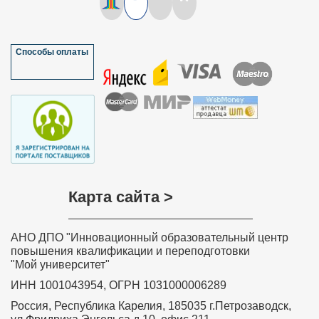
колледжа, но и педагогам края, так кА на базе нашего
колледжа проходил Фестиваль педагогических идей.
Спасибо!!!
Мазулёва Ольга Ивановна, учитель
Способы оплаты
математики МОУ “Петропавловская
основная общеобразовательная школа”
Краснозерского района Новосибирской
области
Хочу выразить слова благодарности всем, кто
участвовал в разработке дистанционного курса
обучения «Обучение детей с задержкой психического
развития в соответствии с требованиями ФГОС»,
особенно преподавателю курса Ольге Николаевне
Соколовой. Занятия были насыщенные и
интересные. Знания, полученные на курсе, навыки и
умения значимы, актуальны, практически применимы,
Карта сайта >
необходимы в повседневной преподавательской
деятельности. Вся информация, полученная на
Вашем курсе, будет очень полезна в моей
дальнейшей деятельности. Я с уверенностью могу
АНО ДПО "Инновационный образовательный центр
сказать, что все знания и теоретические навыки,
представленные в этом курсе, будут применяться
повышения квалификации и переподготовки
мной на практике в полном объеме. Я буду рада
"Мой университет"
принять участие в новых курсах, которые вы будете
проводить.
ИНН 1001043954, ОГРН 1031000006289
Забелина Ирина Рашитовна,
Россия, Республика Карелия, 185035 г.Петрозаводск,
преподаватель профессиональной