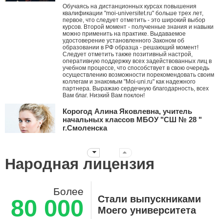
Обучаясь на дистанционных курсах повышения
квалификации "moi-universitet.ru" больше трех лет,
первое, что следует отметить - это широкий выбор
курсов. Второй момент - полученные знания и навыки
можно применить на практике. Выдаваемое
удостоверение установленного Законом об
образовании в РФ образца - решающий момент!
Следует отметить также позитивный настрой,
оперативную поддержку всех задействованных лиц в
учебном процессе, что способствует в свою очередь
осуществлению возможности порекомендовать своим
коллегам и знакомым "Moi-uni.ru" как надежного
партнера. Выражаю сердечную благодарность, всех
Вам благ. Низкий Вам поклон!
Корогод Алина Яковлевна, учитель
начальных классов МБОУ "СШ № 28 "
г.Смоленска
Дорогой Мой университет! Я с тобой с ноября 2010
года. Это ты мне первым рассказал про АМО и я их
стала внедрять в работу, вводя в ступор коллег. За
Народная лицензия
эти годы нашей дружбы ты давал мне креативные
идеи, заставлял думать, двигаться дальше
нестандартными путями! Дальнейшего тебе
развития! Пусть все больше небезразличных
Более
учителей объединяет крыша твоего университета!!!
Стали выпускниками
80 000
Суханова Светлана Вячеславовна,
Моего университета
воспитатель ДО-2, ГБОУ Школа №657 г.