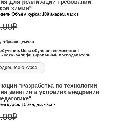
ия для реализации требований
ков химии"
недели
Объем курса:
108 академ. часов
.00
₽
му обучающемуся
обучение. Цена обучения не меняется!
 высококвалифицированный преподаватель
одробнее о курсе
ации "Разработка по технологии
ия занятия в условиях внедрения
едагогике"
ем курса:
16 академ. часов
.00
₽