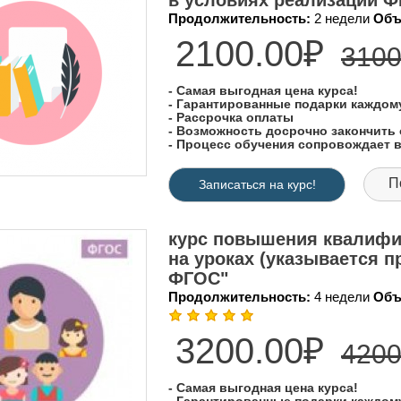
в условиях реализации 
Продолжительность:
2 недели
Объ
2100.00₽
3100
- Самая выгодная цена курса!
- Гарантированные подарки каждо
- Рассрочка оплаты
- Возможность досрочно закончить 
- Процесс обучения сопровождает
П
Записаться на курс!
курс повышения квалифи
на уроках (указывается п
ФГОС"
Продолжительность:
4 недели
Объ
3200.00₽
4200
- Самая выгодная цена курса!