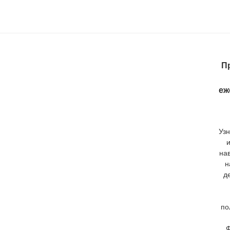
П
еж
Узн
на
н
д
по
Ф