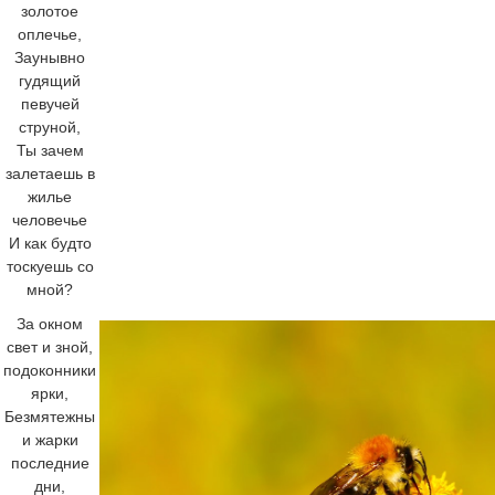
золотое
оплечье,
Заунывно
гудящий
певучей
струной,
Ты зачем
залетаешь в
жилье
человечье
И как будто
тоскуешь со
мной?
За окном
свет и зной,
подоконники
ярки,
Безмятежны
и жарки
последние
дни,