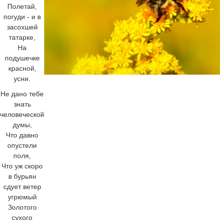
Полетай,
погуди - и в
засохшей
татарке,
На
подушечке
красной,
усни.
Не дано тебе
знать
человеческой
думы,
Что давно
опустели
поля,
Что уж скоро
в бурьян
сдует ветер
угрюмый
Золотого
сухого