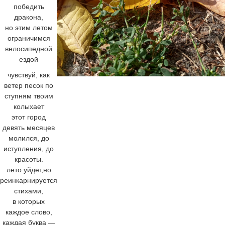
победить
дракона,
но этим летом
ограничимся
велосипедной
ездой
чувствуй, как
ветер песок по
ступням твоим
колыхает
этот город
девять месяцев
молился, до
иступления, до
красоты.
лето уйдет,но
реинкарнируется
стихами,
в которых
каждое слово,
каждая буква —