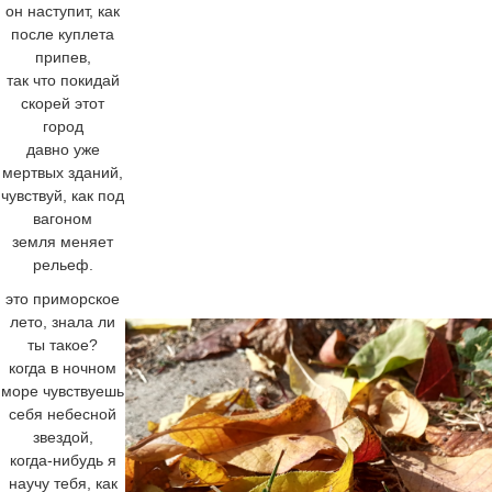
он наступит, как
после куплета
припев,
так что покидай
скорей этот
город
давно уже
мертвых зданий,
чувствуй, как под
вагоном
земля меняет
рельеф.
это приморское
лето, знала ли
ты такое?
когда в ночном
море чувствуешь
себя небесной
звездой,
когда-нибудь я
научу тебя, как