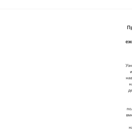
П
еж
Узн
на
н
д
по
вм
н