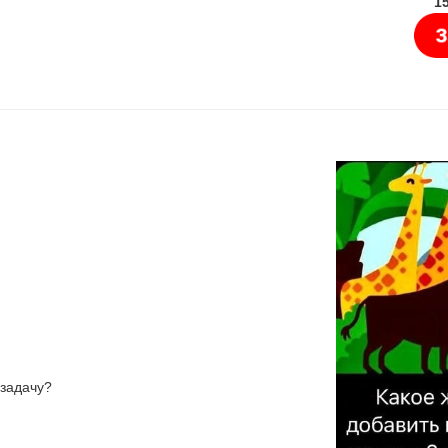
1
 задачу?