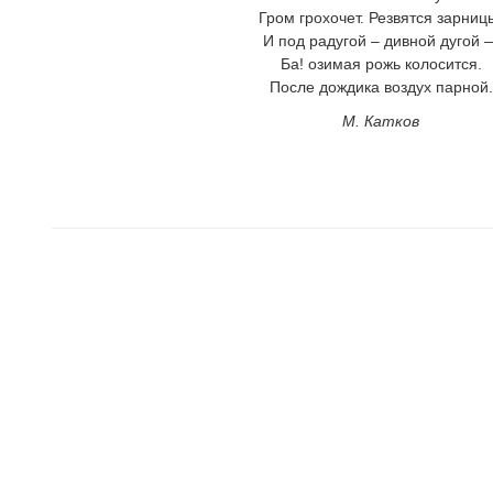
Гром грохочет. Резвятся зарниц
И под радугой – дивной дугой 
Ба! озимая рожь колосится.
После дождика воздух парной.
М. Катков