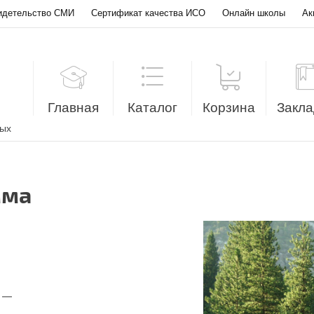
идетельство СМИ
Сертификат качества ИСО
Онлайн школы
Ак
Главная
Каталог
Корзина
Закла
лых
мма
ы —