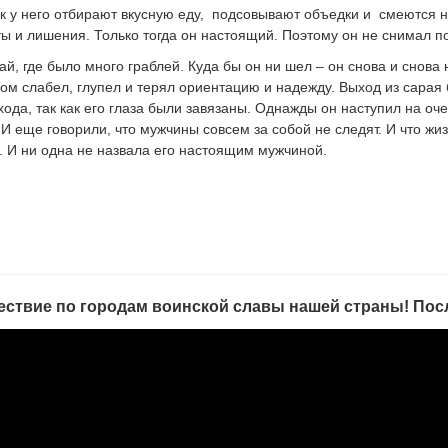
как у него отбирают вкусную еду, подсовывают объедки и смеются 
ы и лишения. Только тогда он настоящий. Поэтому он не снимал по
й, где было много граблей. Куда бы он ни шел – он снова и снова 
 слабел, глупел и терял ориентацию и надежду. Выход из сарая б
ыхода, так как его глаза были завязаны. Однажды он наступил на 
 еще говорили, что мужчины совсем за собой не следят. И что жи
ы. И ни одна не назвала его настоящим мужчиной.
ствие по городам воинской славы нашей страны! Посл