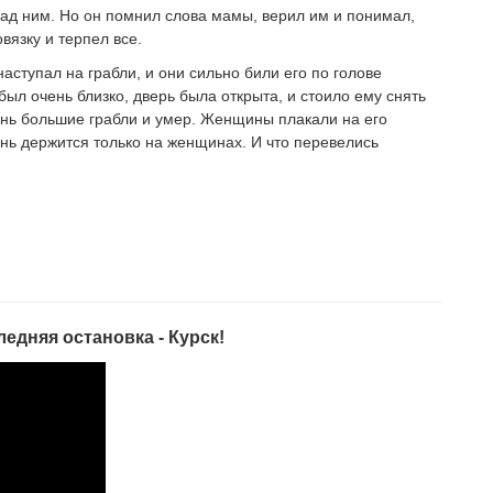
над ним. Но он помнил слова мамы, верил им и понимал,
вязку и терпел все.
наступал на грабли, и они сильно били его по голове
ыл очень близко, дверь была открыта, и стоило ему снять
очень большие грабли и умер. Женщины плакали на его
знь держится только на женщинах. И что перевелись
едняя остановка - Курск!