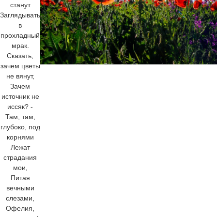
станут
Заглядывать
в
прохладный
мрак.
Сказать,
зачем цветы
не вянут,
Зачем
источник не
иссяк? -
Там, там,
глубоко, под
корнями
Лежат
страдания
мои,
Питая
вечными
слезами,
Офелия,