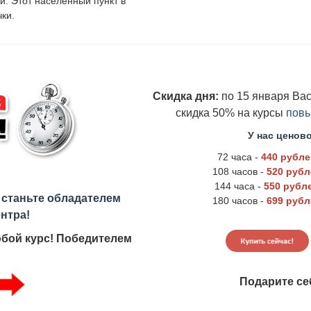
и. Этот населенный пункт в
ки.
Скидка дня:
по 15 января Ва
скидка 50% на курсы
пов
У нас ценов
72 часа -
440 рубле
108 часов -
520 рубл
144 часа -
550 рубл
станьте обладателем
180 часов -
699 рубл
нтра!
юбой курс! Победителем
Подарите се