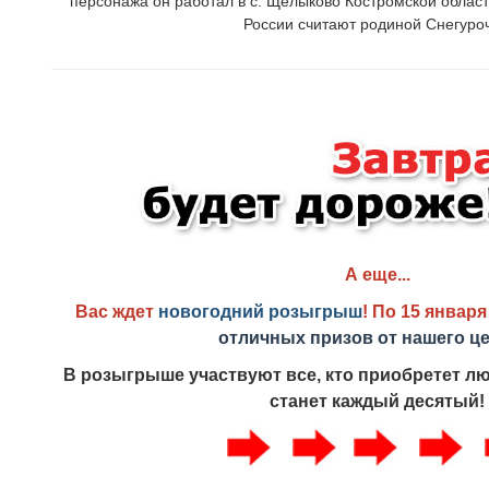
персонажа он работал в с. Щелыково Костромской област
России считают родиной Снегуроч
А еще...
Вас ждет
новогодний розыгрыш
! По 15 января
отличных призов от нашего це
В розыгрыше
участвуют все, кто приобретет л
станет каждый десятый!