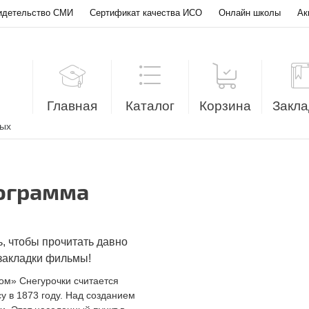
идетельство СМИ
Сертификат качества ИСО
Онлайн школы
Ак
Главная
Каталог
Корзина
Закла
лых
рограмма
, чтобы прочитать давно
 закладки фильмы!
ом» Снегурочки считается
 в 1873 году. Над созданием