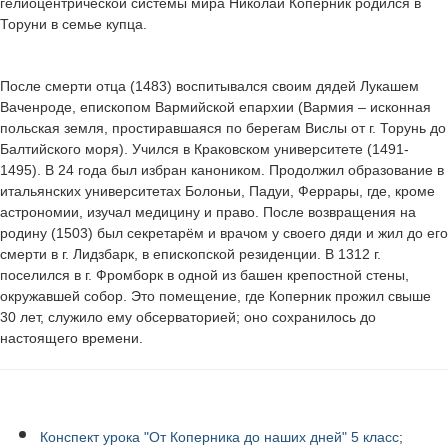
гелиоцентрической системы мира Николай Коперник родился в
Торуни в семье купца.
После смерти отца (1483) воспитывался своим дядей Лукашем
Ваченроде, епископом Вармийской епархии (Вармия – исконная
польская земля, простиравшаяся по берегам Вислы от г. Торунь до
Балтийского моря). Учился в Краковском университете (1491-
1495). В 24 года был избран каноником. Продолжил образование в
итальянских университетах Болоньи, Падуи, Феррары, где, кроме
астрономии, изучал медицину и право. После возвращения на
родину (1503) был секретарём и врачом у своего дяди и жил до его
смерти в г. Лидзбарк, в епископской резиденции. В 1312 г.
поселился в г. Фромборк в одной из башен крепостной стены,
окружавшей собор. Это помещение, где Коперник прожил свыше
30 лет, служило ему обсерваторией; оно сохранилось до
настоящего времени.
Конспект урока "От Коперника до наших дней" 5 класс
;