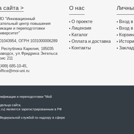
а сайта >
О нас
Личны
О "Инновационный
О проекте
Вход в
•
•
вательный центр повышения
Лицензия
Вход в
икации и переподготовки
•
•
иверситет"
Каталог
Корзин
•
•
01043954, ОГРН 1031000006289
Оплата и доставка
Истори
•
•
Контакты
Заклад
•
•
 Республика Карелия, 185035
заводск, ул.Фридриха Энгельса
фис 211
(499) 685-10-45,
office@moi-uni.ru
ификации и переподготовки "Мой
дельца сайта.
t.ru) является зарегистрированным в РФ
Федеральной службой по надзору в сфере