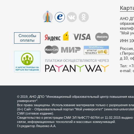
Карт
АНО ДП
образо
квалиф
"Мой ун
Способы
оплаты
ИНН 10
Россия,
г.Петро
д.10, о
Тел: +7
e-mail: 
© 2019, АНО ДПО "Инновационный образовательный центр повышения квал
университет".
Все права защищены. Использование материалов только с разрешения вла
(6+) Сайт - Образовательный портал "Мой университет" (www.moi-universite
СМИ (сетевое издание).
Свидетельство о регистрации СМИ ЭЛ №ФС77-60764 от 11.02.2015 выдано 
связи, информационных технологий и массовых коммуникаций.
Гл.редактор Ляшенко А.А.