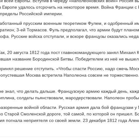
и всей Европы. Вступив в череду
«
наполеоновских войн» Россия в
Европе удалось отсрочить на некоторое время. Война Франции с Р
 пределы Российской империи.
работанный прусским военным теоретиком Фулем, и одобренный им
гратион; 3-ей Тормасов. Фуль предполагал, что армии будут плано
рофа. Русские войска отступали, и вскоре французы оказались нед
к, 20 августа 1812 года пост главнокомандующего занял Михаил К
вшая название Бородинской Битвы. Победителем из неё не вышел н
 принял решение отступить.
«
Чтобы спасти Россию, надо сжечь Мос
о опустевшая Москва встретила Наполеона совсем не торжественно
е знал, что делать дальше. Французскую армию каждый день, кажд
плина, солдаты пьянствовали, мародерствовали. Наполеон пробыл 
 разоренные войной области. Русская армия дала бой французам у 
о Старой Смоленской дороге, той самой, по которой он пришел. Б
я погнала неприятеля со своей земли. 23 декабря 1812 года Але