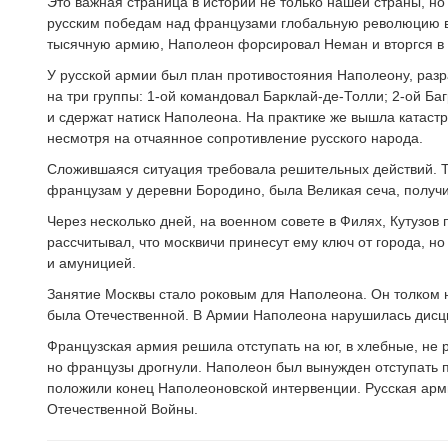
Это важная страница в истории не только нашей страны, но 
русским победам над французами глобальную революцию в 
тысячную армию, Наполеон форсировал Неман и вторгся в
У русской армии был план противостояния Наполеону, раз
на три группы: 1-ой командовал Барклай-де-Толли; 2-ой Ба
и сдержат натиск Наполеона. На практике же вышла катаст
несмотря на отчаянное сопротивление русского народа.
Сложившаяся ситуация требовала решительных действий. Та
французам у деревни Бородино, была Великая сеча, получи
Через несколько дней, на военном совете в Филях, Кутузов
рассчитывал, что москвичи принесут ему ключ от города, н
и амуницией.
Занятие Москвы стало роковым для Наполеона. Он толком н
была Отечественной. В Армии Наполеона нарушилась дисци
Французская армия решила отступать на юг, в хлебные, не
но французы дрогнули. Наполеон был вынужден отступать п
положили конец Наполеоновской интервенции. Русская арми
Отечественной Войны.