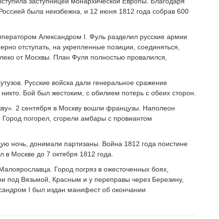
ыступила заступницей монархической Европы. Благодаря
оссией была неизбежна, и 12 июня 1812 года собрав 600
ператором Александром I. Фуль разделил русские армии
мерно отступать, на укрепленные позиции, соединяться,
алеко от Москвы. План Фуля полностью провалился,
утузов. Русские войска дали генеральное сражение
икто. Бой был жестоким, с обилием потерь с обеих сторон.
кву». 2 сентября в Москву вошли французы. Наполеон
. Город погорел, сгорели амбары с провиантом
ую ночь, донимали партизаны. Война 1812 года поистине
в Москве до 7 октября 1812 года.
Малоярославца. Город погряз в ожесточенных боях,
ои под Вязьмой, Красным и у переправы через Березину,
ксандром I был издан манифест об окончании