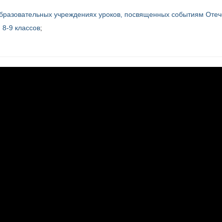
бразовательных учреждениях
уроков,
посвященных событиям Отеч
 8-9 классов
;