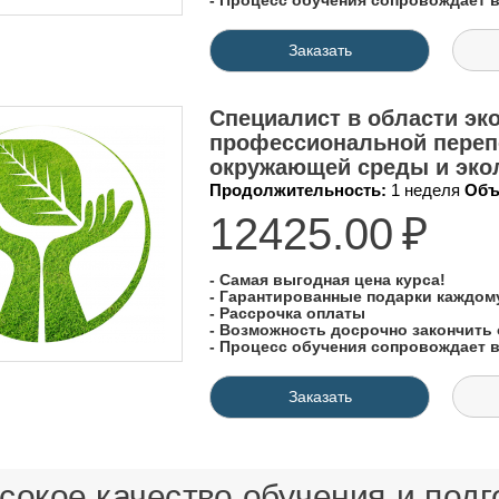
- Процесс обучения сопровождает
Заказать
Специалист в области эко
профессиональной перепо
окружающей среды и экол
Продолжительность:
1 неделя
Объ
12425.00
₽
- Самая выгодная цена курса!
- Гарантированные подарки каждо
- Рассрочка оплаты
- Возможность досрочно закончить 
- Процесс обучения сопровождает
Заказать
окое качество обучения и подго