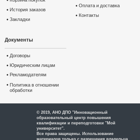
•
Оплата и доставка
•
История заказов
•
Контакты
•
Закладки
•
Документы
Диплом о профессиональной
переподготовке ФГБОУ ВО
“Петрозаводский государстве
Договоры
•
университет”
✅
Сведения вносятся в государств
Юридическим лицам
реестр ФИС ФРДО
•
✅
Данные о документе появляются
Госуслугах
✅
Легитимность выдаваемого доку
Рекламодателям
•
подтверждает лицензия, выданная
Министерством образования РФ.
П
лицензию
•
Политика в отношении
обработки
и защиты персональных
данных
© 2019, АНО ДПО "Инновационный
образовательный центр повышения
квалификации и переподготовки "Мой
университет".
Все права защищены. Использование
материалов только с разрешения владельца