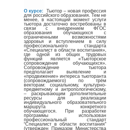
О курсе:
Тьютор – новая профессия
для российского образования. Тем не
менее, в настоящий момент услуги
тьютора достаточно востребованы в
связи с внедрением ФГОС
образования обучающихся с
ограниченными возможностями
здоровья и вступлением в силу
профессионального стандарта
«Специалист в области воспитания»,
где одной из общих трудовых
функций является «Тьюторское
сопровождение обучающихся».
Сопровождение тьютора
предполагает выявление и
«продвижение» интереса тьюторанта
Продолжительность обучения:
(сопровождаемого) по трём
месяцев
обучения).
Требования к уровню образо
векторам: социальному, культурно-
допускаются лица, имеющие высше
предметному и антропологическому,
– раскрывающим дополнительные
ресурсы для реализации
индивидуального образовательного
маршрута конкретного
обучающегося. При разработке
программы использован
профессиональный стандарт
“Специалист в области воспитания”
(утвержден Приказом Министерства