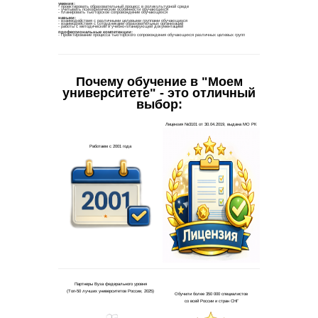
Почему обучение в "Моем
Ваши в
университете" - это отличный
выбор:
✅
По
работод
получае
✅
Вы
подготов