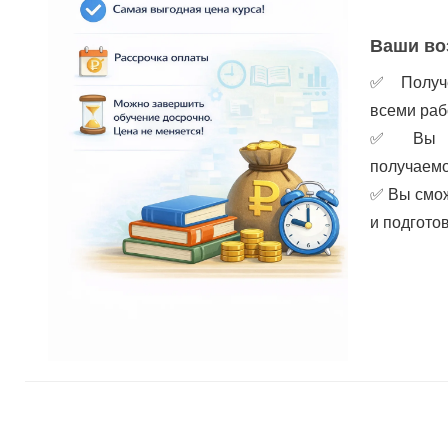
Ваши во
✅
Получ
всеми раб
✅
Вы 
получаем
✅
Вы смож
и подгото