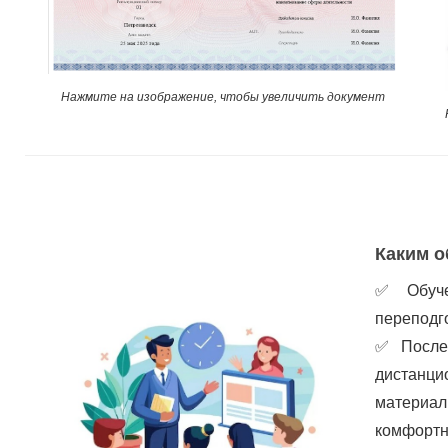
Нажмите на изображение, чтобы увеличить документ
Каким о
✅
Обуч
переподго
✅
После
дистанци
материа
комфортн