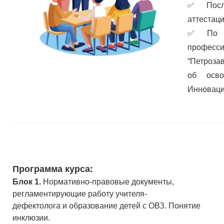
✅
Пос
аттестац
✅
По 
профес
“Петроза
об осв
Инноваци
Программа курса:
Блок 1.
Нормативно-правовые документы,
регламентирующие работу учителя-
дефектолога и образование детей с ОВЗ. Понятие
инклюзии.