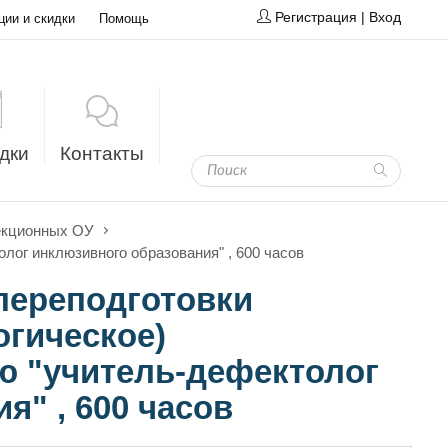
Регистрация
|
Вход
ции и скидки
Помощь
дки
Контакты
рекционных ОУ
лог инклюзивного образования" , 600 часов
переподготовки
огическое)
ю "учитель-дефектолог
я" , 600 часов