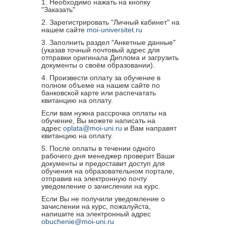
1. Необходимо нажать на кнопку
работников.
в пои
"Заказать"
рабо
необ
2. Зарегистрировать "Личный кабинет" на
нашем сайте
moi-universitet.ru
Тема 
веден
3. Заполнить раздел "Анкетные данные"
получ
(указав точный почтовый адрес для
отправки оригинала Диплома и загрузить
госуд
документы о своём образовании).
сфере
насел
4. Произвести оплату за обучение в
лиц 
полном объеме на нашем сайте по
банковской карте или распечатать
Тема
квитанцию на оплату.
соци
фина
Если вам нужна рассрочка оплаты на
обучение, Вы можете написать на
гражд
адрес
oplata@moi-uni.ru
и Вам направят
уста
квитанцию на оплату.
безр
5. После оплаты в течении одного
Тема
рабочего дня менеджер проверит Ваши
психо
документы и предоставит доступ для
харак
обучения на образовательном портале,
получ
отправив на электронную почту
уведомление о зачислении на курс.
сфере
насел
Если Вы не получили уведомление о
харак
зачислении на курс, пожалуйста,
получ
напишите на электронный адрес
obuchenie@moi-uni.ru
Проф