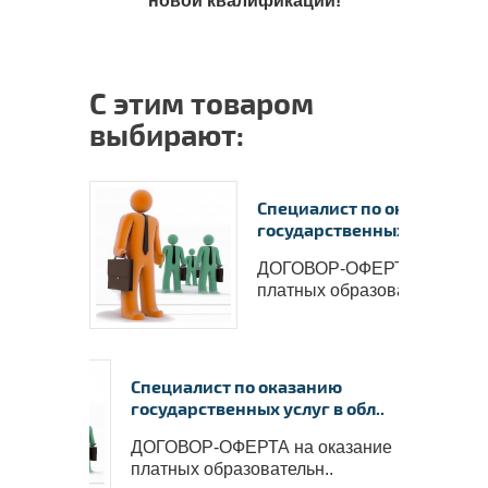
новой квалификации!
специ
реги
Тема 
занят
испы
С этим товаром
в пои
Тема 
выбирают:
подд
стар
Тема 
услуг
Специалист по оказанию
самоз
государственных услуг в об
безр
Тема 
ДОГОВОР-ОФЕРТА на оказ
приме
платных образовательн..
инос
мигр
Тема
госуд
по с
Специалист по оказанию
безр
государственных услуг в обл..
перее
гражд
ДОГОВОР-ОФЕРТА на оказание
семей
платных образовательн..
друг