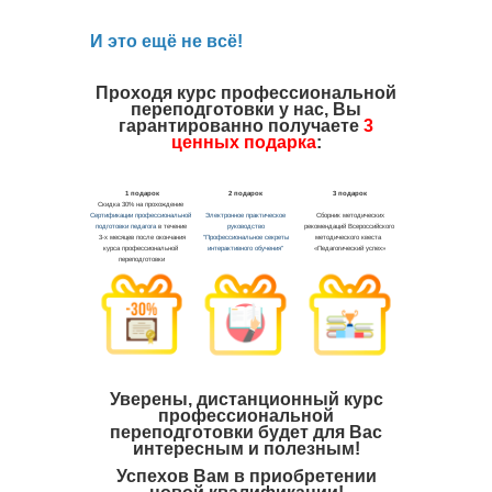
безр
Тема 
И это ещё не всё!
инвал
квоти
прото
Проходя курс профессиональной
переподготовки у нас, Вы
регис
гарантированно получаете
3
госуд
ценных подарка
:
в обл
заня
Тема 
межв
взаим
трудо
с огр
возм
Тема 
опла
общес
време
трудо
Уверены, дистанционный курс
несо
профессиональной
переподготовки будет для Вас
граж
интересным и полезным!
Тема 
занят
Успехов Вам в приобретении