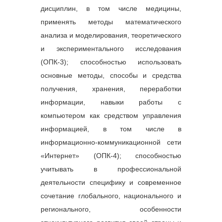
Прог
дисциплин, в том числе медицины,
занят
применять методы математического
допо
меро
анализа и моделирования, теоретического
напря
и экспериментального исследования
труд
Тема 
(ОПК-3); способностью использовать
прогн
основные методы, способы и средства
труда
теори
получения, хранения, переработки
проф
информации, навыки работы с
Тема 
Него
компьютером как средством управления
инсти
информацией, в том числе в
персо
агенс
информационно-коммуникационной сети
компа
«Интернет» (ОПК-4); способностью
рекру
инфо
учитывать в профессиональной
Тема 
деятельности специфику и современное
госуд
регул
сочетание глобального, национального и
труда
реги
регионального, особенности
Тема 