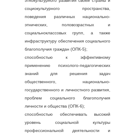
этнокультурного развития своей страны и
занят
социокультурного пространства,
обесп
полит
поведения различных национально-
Спец
специ
этнических, половозрастных и
госуд
социальноклассовых групп, а также
облас
насел
инфраструктуру обеспечения социального
с тре
благополучия граждан (ОПК-5);
проф
стан
способностью к эффективному
Тема
применению психолого-педагогических
поряд
при п
знаний для решения задач
госус
общественного, национально-
занят
Инфо
государственного и личностного развития,
полож
проблем социального благополучия
труда
услуг
личности и общества (ОПК-6);
насе
способностью обеспечивать высокий
2
Модуль 2.  
Тема 
Надпрофессиональные 
менед
уровень социальной культуры
компетенции 
Псих
профессиональной деятельности и
специалиста по 
эффе