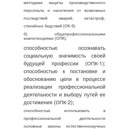
методами защиты производственного
персонала и населения от возможных
последствий аварий, катастроф,
стихийных бедствий (ОК-9).
б) общепрофессиональными
компетенциями (ОПК):
способностью осознавать
социальную значимость своей
будущей профессии (ОПК-1);
способностью к постановке и
обоснованию цели в процессе
№
Наименование 
Со
реализации профессиональной
модуля
деятельности и выбору путей ее
достижения (ОПК-2);
1
Модуль 1.  
Тема 
Регулирование рынка 
полит
способностью использовать в
труда и 
право
государственная 
занят
профессиональной деятельности
политика в сфере 
феде
основные законы естественнонаучных
занятости населения. 
регио