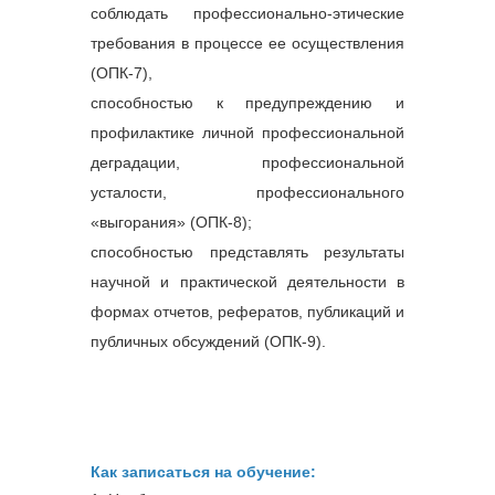
оказанию 
Тема 
соблюдать профессионально-этические
государственных услуг 
рабо
требования в процессе ее осуществления
в области занятости 
делов
населения.
публ
(ОПК-7),
Этика
способностью к предупреждению и
обще
Тема 
профилактике личной профессиональной
безра
деградации, профессиональной
мотив
убеж
усталости, профессионального
инстр
«выгорания» (ОПК-8);
подт
Проф
способностью представлять результаты
разр
научной и практической деятельности в
ситуа
Тема
формах отчетов, рефератов, публикаций и
кул
публичных обсуждений (ОПК-9).
клие
под
без
рабо
3
Модуль 3.  Содействие 
Тема
гражданам в поиске 
пред
работы, работодателям 
госуд
Как записаться на обучение:
в подборе необходимых 
по с