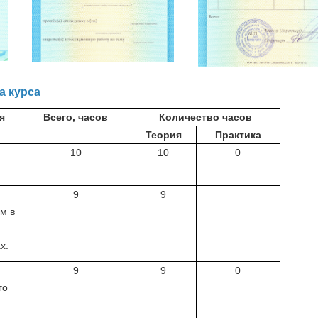
а курса
я
Всего, часов
Количество часов
Теория
Практика
10
10
0
9
9
м в
х.
9
9
0
го