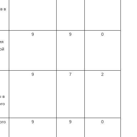
в в
9
9
0
ия
ой
9
7
2
 в
ого
ого
9
9
0