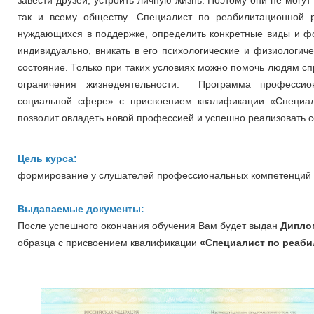
завести друзей, устроить личную жизнь. Поэтому они не могут
так и всему обществу. Специалист по реабилитационной 
нуждающихся в поддержке, определить конкретные виды и ф
индивидуально, вникать в его психологические и физиологич
состояние. Только при таких условиях можно помочь людям с
ограничения жизнедеятельности. Программа профессион
социальной сфере» с присвоением квалификации «Специал
позволит овладеть новой профессией и успешно реализовать с
Цель курса:
формирование у слушателей профессиональных компетенций 
Выдаваемые документы:
После успешного окончания обучения Вам будет выдан
Дипло
образца с присвоением квалификации
«
Специалист по реаби