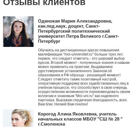
Отзывы клиентов
Одинокая Мария Александровна,
кан.пед.наук, доцент, Санкт-
Петербургский политехнический
университет Петра Великого г.Санкт-
Петербург
Обучаясь на дистанционных курсах повышения
квалификации "moi-universitet.ru" больше трех лет,
первое, что следует отметить - это широкий выбор
курсов. Второй момент - полученные знания и навыки
можно применить на практике. Выдаваемое
удостоверение установленного Законом об
образовании в РФ образца - решающий момент!
Следует отметить также позитивный настрой,
оперативную поддержку всех задействованных лиц в
учебном процессе, что способствует в свою очередь
осуществлению возможности порекомендовать своим
коллегам и знакомым "Moi-uni.ru" как надежного
партнера. Выражаю сердечную благодарность, всех
Вам благ. Низкий Вам поклон!
Корогод Алина Яковлевна, учитель
начальных классов МБОУ "СШ № 28 "
г.Смоленска
Дорогой Мой университет! Я с тобой с ноября 2010