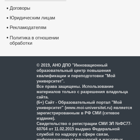
Договоры
•
Юридическим лицам
•
Рекламодателям
•
№
Наименование мо
•
Политика в отношении
обработки
и защиты персональных
1
Модуль 1.
История госуд
управления в России.
данных
2
Модуль 2. Теория госуда
© 2019, АНО ДПО "Инновационный
образовательный центр повышения
3
Модуль 3. Конституционн
квалификации и переподготовки "Мой
4
Модуль 4. Семейное прав
университет".
Все права защищены. Использование
5
Модуль 5. Администрати
материалов только с разрешения владельца
сайта.
6
Модуль 6. Гражданское 
(6+) Сайт - Образовательный портал "Мой
университет" (www.moi-universitet.ru) является
7
Модуль 7. Муниципально
зарегистрированным в РФ СМИ (сетевое
издание).
8
Модуль 8. Правовые осн
Свидетельство о регистрации СМИ ЭЛ №ФС77-
отношений.
60764 от 11.02.2015 выдано Федеральной
9
Модуль 9. Хозяйственное
службой по надзору в сфере связи,
информационных технологий и массовых