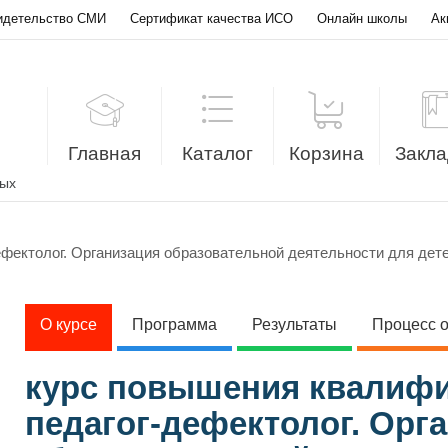
идетельство СМИ
Сертификат качества ИСО
Онлайн школы
Ак
Главная
Каталог
Корзина
Закла
лых
фектолог. Организация образовательной деятельности для дете
О курсе
Программа
Результаты
Процесс 
курс повышения квалиф
педагог-дефектолог. Орг