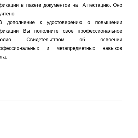
фикации в пакете документов на  Аттестацию. Оно 
учтено
В дополнение к удостоверению о повышении 
квалификации Вы пополните свое профессиональное 
олио
 Свидетельством об освоении 
офессиональных
 и 
метапредметных
 навыков 
га.