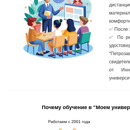
дистанц
материа
комфортн
✅
После 
✅
По ре
удостов
“Петроз
свидетел
от Инно
универси
Почему обучение в "Моем универ
Работаем с 2001 года