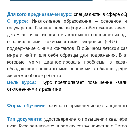
Для кого предназначен курс:
специалисты в сфере об
О курсе:
Инклюзивное образование – основное н
государстве. Главная цель реформ – обеспечение каче
детям без исключения, независимо от состояния их зд
ограниченными возможностями здоровья (ОВЗ) – 
поддержание с ними контактов. В обычном детском сад
мира и найти для себя образцы для подражания. В э
которые могут диагностировать проблемы в разви
обладающий специальными знаниями в области дефект
жизни «особого» ребёнка.
Цель курса:
 Курс предполагает повышение квалиф
отклонениями в развитии. 
Форма обучения:
заочная с применение дистанционны
Тип документа:
удостоверение о повышении квалифик
вуза. Курс реализуется в рамках сотрудничества с Пет