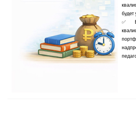
квали
будет 
✅
портф
надпр
педаго