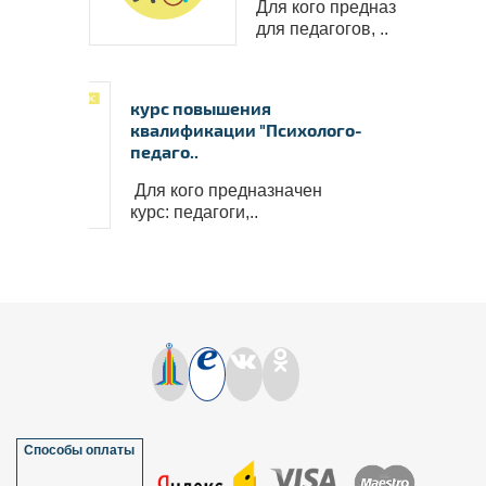
Для кого предназначен курс
работо
для педагогов, ..
✅
Вы с
пакете 
✅
В 
курс повышения
пополни
квалификации "Психолого-
надпроф
педаго..
Для кого предназначен
курс: педагоги,..
Способы оплаты