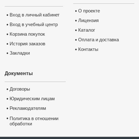
О проекте
•
Вход в личный кабинет
•
Лицензия
•
Вход в учебный центр
•
Каталог
•
Корзина покупок
•
Оплата и доставка
•
История заказов
•
Контакты
•
Закладки
•
Удостоверение о повышении 
квалификации ФГБОУ ВО 
“Петрозаводский государствен
университет”
Документы
✅
Сведения вносятся в государств
реестр ФИС ФРДО
✅
Данные о документе появляются
Госуслугах
✅
Договоры
•
Легитимность выдаваемого доку
подтверждает лицензия, выданная
Министерством образования РФ.
П
Юридическим лицам
•
лицензию
Рекламодателям
•
•
Политика в отношении
обработки
и защиты персональных
данных