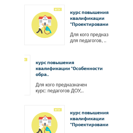
курс повышения
квалификации
"Проектирование о..
Для кого предназначен курс
для педагогов, ..
курс повышения
квалификации "Особенности
обра..
Для кого предназначен
курс: педагогов ДОУ,..
курс повышения
Ваши в
квалификации
"Проектирование о..
✅
Пол