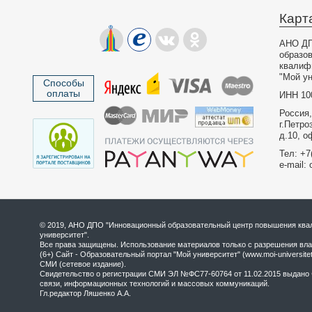
Карт
АНО ДП
образо
квалиф
"Мой ун
Способы
оплаты
ИНН 10
Россия,
г.Петро
д.10, о
Тел: +7
e-mail: 
© 2019, АНО ДПО "Инновационный образовательный центр повышения квал
университет".
Все права защищены. Использование материалов только с разрешения вла
(6+) Сайт - Образовательный портал "Мой университет" (www.moi-universite
СМИ (сетевое издание).
Свидетельство о регистрации СМИ ЭЛ №ФС77-60764 от 11.02.2015 выдано 
связи, информационных технологий и массовых коммуникаций.
Гл.редактор Ляшенко А.А.