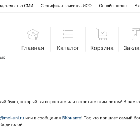
идетельство СМИ
Сертификат качества ИСО
Онлайн школы
Ак
Главная
Каталог
Корзина
Закла
лых
вый букет, который вы вырастите или встретите этим летом! В рам
o@moi-uni.ru
или в сообщения
ВКонакте
! Тот, кто пришлет самый б
обедителей.