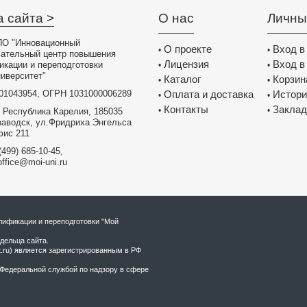
а сайта >
О нас
Личны
О "Инновационный
О проекте
Вход в
•
•
вательный центр повышения
Лицензия
Вход в
икации и переподготовки
•
•
иверситет"
Каталог
Корзин
•
•
01043954, ОГРН 1031000006289
Оплата и доставка
Истори
•
•
Контакты
Заклад
•
•
 Республика Карелия, 185035
заводск, ул.Фридриха Энгельса
фис 211
(499) 685-10-45,
office@moi-uni.ru
ификации и переподготовки "Мой
дельца сайта.
t.ru) является зарегистрированным в РФ
Федеральной службой по надзору в сфере