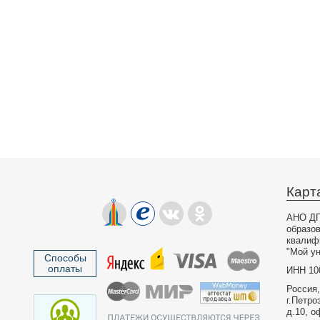
Карт
АНО ДП
образо
квалиф
"Мой ун
Способы
оплаты
ИНН 10
Россия,
г.Петро
д.10, о