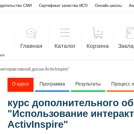
идетельство СМИ
Сертификат качества ИСО
Онлайн школы
Ак
Главная
Каталог
Корзина
Закла
лых
нтерактивной доски ActivInspire"
О курсе
Программа
Результаты
Процесс 
курс дополнительного о
"Использование интерак
ActivInspire"