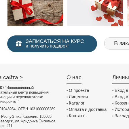
ЗАПИСАТЬСЯ НА КУРС
В зак
и получить подарок!
а сайта >
О нас
Личны
О "Инновационный
О проекте
Вход в
•
•
вательный центр повышения
Лицензия
Вход в
икации и переподготовки
•
•
иверситет"
Каталог
Корзин
•
•
01043954, ОГРН 1031000006289
Оплата и доставка
Истори
•
•
Контакты
Заклад
•
•
 Республика Карелия, 185035
заводск, ул.Фридриха Энгельса
фис 211