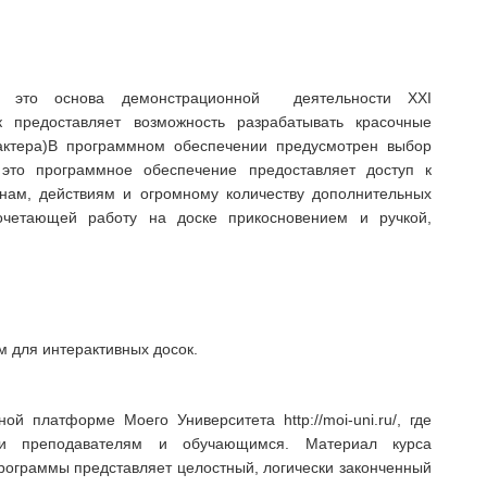
– это основа демонстрационной деятельности XXI
 предоставляет возможность разрабатывать красочные
актера)В программном обеспечении предусмотрен выбор
 это программное обеспечение предоставляет доступ к
нам, действиям и огромному количеству дополнительных
очетающей работу на доске прикосновением и ручкой,
 для интерактивных досок.
й платформе Моего Университета http://moi-uni.ru/, где
жки преподавателям и обучающимся. Материал курса
программы представляет целостный, логически законченный