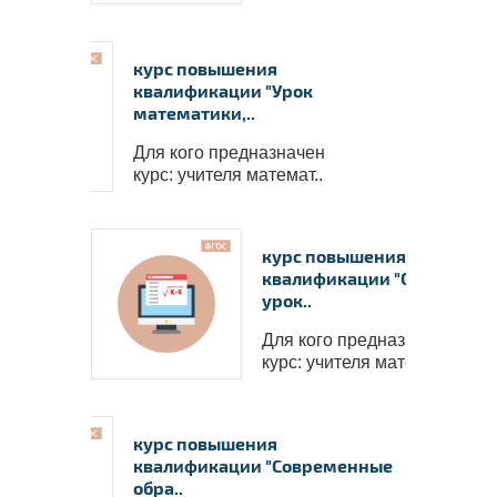
курс повышения
квалификации "Урок
математики,..
Для кого предназначен
курс: учителя математ..
курс повышения
квалификации "Современ
урок..
Для кого предназначен
курс: учителя математ..
Удостоверение о повышении 
квалификации ФГБОУ ВО 
“Петрозаводский государствен
университет”
✅
Сведения вносятся в государств
реестр ФИС ФРДО
✅
Данные о документе появляются
курс повышения
Госуслугах
✅
Легитимность выдаваемого доку
квалификации "Современные
подтверждает лицензия, выданная
Министерством образования РФ.
П
обра..
лицензию