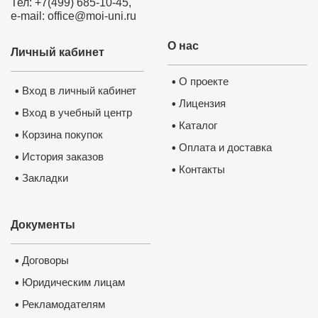
Тел: +7(499) 685-10-45,
для Ва
e-mail: office@moi-uni.ru
✅
Посл
✅
По р
О нас
Личный кабинет
о пов
госуд
О проекте
•
Вход в личный кабинет
•
универ
Лицензия
•
Вход в учебный центр
•
центра
Каталог
•
Корзина покупок
•
Оплата и доставка
•
История заказов
•
Контакты
•
Закладки
•
Документы
Договоры
•
Юридическим лицам
•
Рекламодателям
•