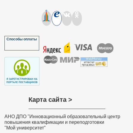
Используя информацию о технологии АМО я, с моими
коллегами кафедры провели мастер-класс
«Наполним красками обучение». Своим коллегам я
порекомендовала Ваш сайт не только педагогам
колледжа, но и педагогам края, так кА на базе нашего
колледжа проходил Фестиваль педагогических идей.
Спасибо!!!
Мазулёва Ольга Ивановна, учитель
Способы оплаты
математики МОУ “Петропавловская
основная общеобразовательная школа”
Краснозерского района Новосибирской
области
Хочу выразить слова благодарности всем, кто
участвовал в разработке дистанционного курса
обучения «Обучение детей с задержкой психического
развития в соответствии с требованиями ФГОС»,
особенно преподавателю курса Ольге Николаевне
Соколовой. Занятия были насыщенные и
интересные. Знания, полученные на курсе, навыки и
умения значимы, актуальны, практически применимы,
Карта сайта >
необходимы в повседневной преподавательской
деятельности. Вся информация, полученная на
Вашем курсе, будет очень полезна в моей
дальнейшей деятельности. Я с уверенностью могу
АНО ДПО "Инновационный образовательный центр
сказать, что все знания и теоретические навыки,
представленные в этом курсе, будут применяться
повышения квалификации и переподготовки
мной на практике в полном объеме. Я буду рада
"Мой университет"
принять участие в новых курсах, которые вы будете