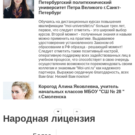
Петербургский политехнический
университет Петра Великого г.Санкт-
Петербург
Обучаясь на дистанционных курсах повышения
квалификации "moi-universitet.ru" больше трех лет,
первое, что следует отметить - это широкий выбор
курсов. Второй момент - полученные знания и навыки
можно применить на практике. Выдаваемое
удостоверение установленного Законом об
образовании в РФ образца - решающий момент!
Следует отметить также позитивный настрой,
оперативную поддержку всех задействованных лиц в
учебном процессе, что способствует в свою очередь
осуществлению возможности порекомендовать своим
коллегам и знакомым "Moi-uni.ru" как надежного
партнера. Выражаю сердечную благодарность, всех
Вам благ. Низкий Вам поклон!
Корогод Алина Яковлевна, учитель
начальных классов МБОУ "СШ № 28 "
г.Смоленска
Дорогой Мой университет! Я с тобой с ноября 2010
года. Это ты мне первым рассказал про АМО и я их
стала внедрять в работу, вводя в ступор коллег. За
Народная лицензия
эти годы нашей дружбы ты давал мне креативные
идеи, заставлял думать, двигаться дальше
нестандартными путями! Дальнейшего тебе
развития! Пусть все больше небезразличных