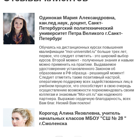
Одинокая Мария Александровна,
кан.пед.наук, доцент, Санкт-
Петербургский политехнический
университет Петра Великого г.Санкт-
Петербург
Обучаясь на дистанционных курсах повышения
квалификации "moi-universitet.ru" больше трех лет,
первое, что следует отметить - это широкий выбор
курсов. Второй момент - полученные знания и навыки
можно применить на практике. Выдаваемое
удостоверение установленного Законом об
образовании в РФ образца - решающий момент!
Следует отметить также позитивный настрой,
оперативную поддержку всех задействованных лиц в
учебном процессе, что способствует в свою очередь
осуществлению возможности порекомендовать своим
коллегам и знакомым "Moi-uni.ru" как надежного
партнера. Выражаю сердечную благодарность, всех
Вам благ. Низкий Вам поклон!
Корогод Алина Яковлевна, учитель
начальных классов МБОУ "СШ № 28 "
г.Смоленска
Дорогой Мой университет! Я с тобой с ноября 2010
года. Это ты мне первым рассказал про АМО и я их