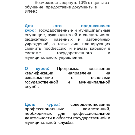
- Возможность вернуть 13% от цены за
обучение, предоставив документы в
ИФНС.
Для кого предназначен
курс:
государственные и муниципальные
служащие, руководителей и специалистов
бюджетных, казенных и автономных
учреждений, а
также лиц, планирующих
сменить профессию и начать карьеру в
системе государственного и
муниципального управления
.
О курсе:
Программа повышения
квалификации
направлен
а
на
ознакомление с
основами
государственно
й и муниципальной
службы
.
Цель курса:
совершенствование
профессиональных компетенций,
необходимых для профессиональной
деятельности в области государственно
й
и
муниципально
й
службы
.